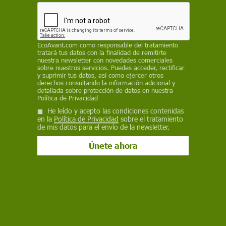
SUPERIOR DEL MEDIO AMBIENTE
18 de septiembre de 2015
Facebook
X
WhatsApp
Meneame
Seguir en
EcoAvant.com
como responsable del tratamiento
tratará tus datos con la finalidad de remitirte
Bluesky
nuestra newsletter con novedades comerciales
sobre nuestros servicios. Puedes acceder, rectificar
y suprimir tus datos, así como ejercer otros
derechos consultando la información adicional y
detallada sobre protección de datos en nuestra
Política de Privacidad
He leído y acepto las condiciones contenidas
en la
Política de Privacidad
sobre el tratamiento
de mis datos para el envío de la newsletter.
El amplio reglamento incluye 15 leyes y reales decretos legislativos /
Foto: Congreso de los Diputados
El pasado 15 de septiembre se publicó la
esperada nueva versión de la norma de gestión
de ambiental ISO 14001
, que conoceremos de