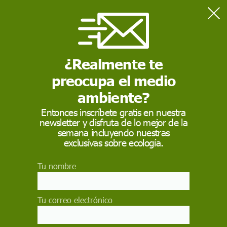
¿Realmente te
Home
Formación
La legislación ambiental
preocupa el medio
ambiente?
FORMACIÓN
Entonces inscríbete gratis en nuestra
La legislación
newsletter y disfruta de lo mejor de la
semana incluyendo nuestras
ambiental
exclusivas sobre ecología.
La nueva versión de la norma de gestión
Tu nombre
ambiental ISO 14001 exige el cumplimiento
estricto de la normativa ambiental. Aquí
Tu correo electrónico
enumeramos algunas de las principales leyes
ROBERTO RUIZ, RESPONSABLE DE COMUNICACIÓN DEL
INSTITUTO