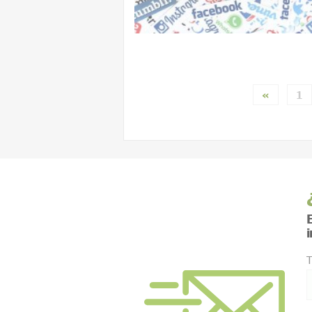
«
1
E
T