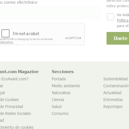
derechos cons
u correo electrónico
sobre protec
He leíd
Polític
para el
ant.com Magazine
Secciones
s EcoAvant.com?
Portada
Sostenibilidad
ar
Medio ambiente
Contaminació
gal
Naturaleza
Actualidad
 de Cookies
Ciencia
Entrevistas
 de Privacidad
Salud
Reportajes
 de Redes Sociales
Consumo
dad
imiento de cookies