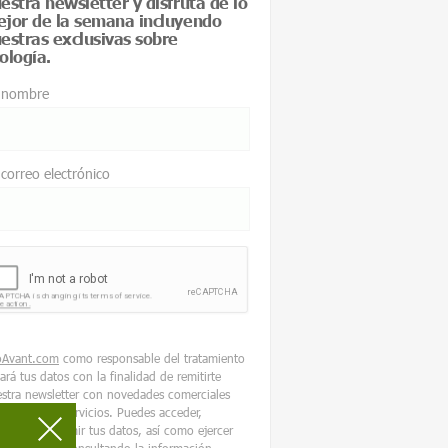
estra newsletter y disfruta de lo
jor de la semana incluyendo
estras exclusivas sobre
ología.
 nombre
 correo electrónico
oAvant.com
como responsable del tratamiento
tará tus datos con la finalidad de remitirte
stra newsletter con novedades comerciales
re nuestros servicios. Puedes acceder,
tificar y suprimir tus datos, así como ejercer