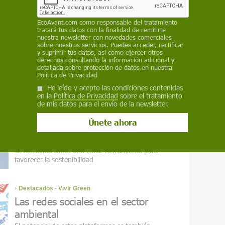
Formación
EcoAvant.com
como responsable del tratamiento
Las funciones del educador
tratará tus datos con la finalidad de remitirte
nuestra newsletter con novedades comerciales
ambiental
sobre nuestros servicios. Puedes acceder, rectificar
y suprimir tus datos, así como ejercer otros
Los profesionales que imparten la materia difunden
derechos consultando la información adicional y
valores de respeto hacia el medio ambiente. Hoy
detallada sobre protección de datos en nuestra
se reivindica la importancia de esta disciplina a
Política de Privacidad
iniciativa de diferentes ONG
He leído y acepto las condiciones contenidas
en la
Política de Privacidad
sobre el tratamiento
de mis datos para el envío de la newsletter.
Destacados - Vivir Green
La COP21 y la huella de carbono
La medición del volumen de emisiones de una
persona, actividad, empresa y organización
se consolida como una eficaz herramienta para
favorecer la sostenibilidad
Destacados - Vivir Green
Las redes sociales en el sector
ambiental