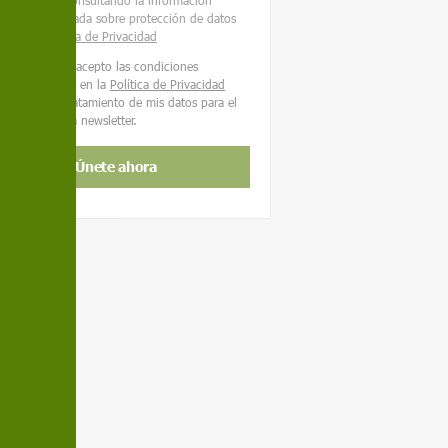
os derechos consultando la información
cional y detallada sobre protección de datos
nuestra
Política de Privacidad
He leído y acepto las condiciones
contenidas en la
Política de Privacidad
sobre el tratamiento de mis datos para el
envío de la newsletter.