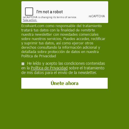
Los desechos plásticos están ampliamente
presentes en las playas del Mar Menor y en los
estómagos e intestinos de sus peces, incluidas
las especies de interés comercial. Se analizaron
EcoAvant.com
como responsable del tratamiento
17 doradas salvajes y se hallaron polímeros
tratará tus datos con la finalidad de remitirte
sintéticos en todas ellas
nuestra newsletter con novedades comerciales
sobre nuestros servicios. Puedes acceder, rectificar
y suprimir tus datos, así como ejercer otros
EP
derechos consultando la información adicional y
detallada sobre protección de datos en nuestra
15 de agosto de 2023
Política de Privacidad
He leído y acepto las condiciones contenidas
Facebook
X
WhatsApp
Meneame
Seguir en
en la
Política de Privacidad
sobre el tratamiento
de mis datos para el envío de la newsletter.
Bluesky