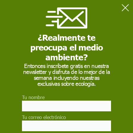
Home
Contaminación
Microplásticos utilizados en agricultura y embarcaciones en la
costa del Mar Menor y sus peces
¿Realmente te
preocupa el medio
CONTAMINACIÓN
ambiente?
Microplásticos
Entonces inscríbete gratis en nuestra
newsletter y disfruta de lo mejor de la
utilizados en
semana incluyendo nuestras
agricultura y
exclusivas sobre ecología.
embarcaciones en la
Tu nombre
costa del Mar Menor y
sus peces
Tu correo electrónico