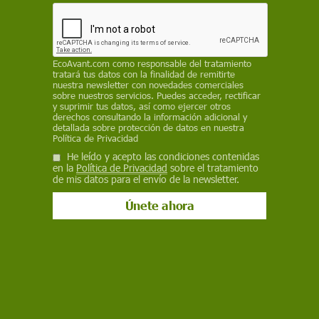
directiva europea relativa a la protección de las
aguas contra la contaminación producida por
nitratos procedentes de la agricultura y la
ganadería
EcoAvant.com
como responsable del tratamiento
tratará tus datos con la finalidad de remitirte
EP
nuestra newsletter con novedades comerciales
sobre nuestros servicios. Puedes acceder, rectificar
y suprimir tus datos, así como ejercer otros
15 de marzo de 2024
derechos consultando la información adicional y
detallada sobre protección de datos en nuestra
Facebook
X
WhatsApp
Meneame
Seguir en
Política de Privacidad
He leído y acepto las condiciones contenidas
Bluesky
en la
Política de Privacidad
sobre el tratamiento
de mis datos para el envío de la newsletter.