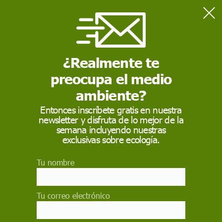
Home
Contaminación
España incumplió las normas de prevención de contaminación
por nitratos de origen agrario
¿Realmente te
preocupa el medio
CONTAMINACIÓN
ambiente?
España incumplió las
Entonces inscríbete gratis en nuestra
newsletter y disfruta de lo mejor de la
normas de prevención
semana incluyendo nuestras
de contaminación por
exclusivas sobre ecología.
nitratos de origen
Tu nombre
agrario
Tu correo electrónico
El Tribunal de Justicia de la Unión Europea
señala en su sentencia que España incumplió la