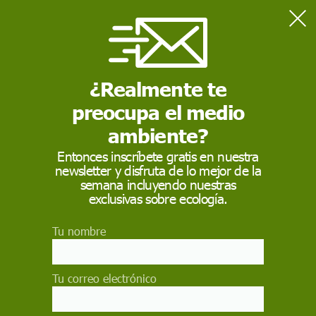
Home
Consumo
Feldheim, el pueblo más independiente
¿Realmente te
preocupa el medio
CONSUMO
ambiente?
Feldheim, el pueblo
Entonces inscríbete gratis en nuestra
más independiente
newsletter y disfruta de lo mejor de la
semana incluyendo nuestras
exclusivas sobre ecología.
Esta aldea, en el este de Alemania, es
completamente autosuficiente desde el punto de
vista energético y se abastece sólo de energías
Tu nombre
renovables con un proyecto pionero en el mundo
EVA TEROL
Tu correo electrónico
31 de julio de 2013