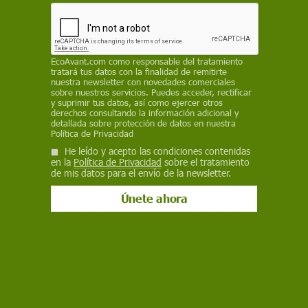
Facebook
X
WhatsApp
Meneame
Seguir en
Bluesky
EcoAvant.com
como responsable del tratamiento
tratará tus datos con la finalidad de remitirte
nuestra newsletter con novedades comerciales
sobre nuestros servicios. Puedes acceder, rectificar
y suprimir tus datos, así como ejercer otros
derechos consultando la información adicional y
detallada sobre protección de datos en nuestra
Política de Privacidad
He leído y acepto las condiciones contenidas
en la
Política de Privacidad
sobre el tratamiento
de mis datos para el envío de la newsletter.
Decenas de aerogeneradores se alzan alrededor de Feldheim / Foto:
Energiequelle
En Feldheim, a unos 60 kilómetros al suroeste
de Berlín,
hay más aerogeneradores que
viviendas y algunos fines de semana, más
visitantes que vecinos
. Desde hace algunos
años, estudiosos y curiosos de todo el mundo