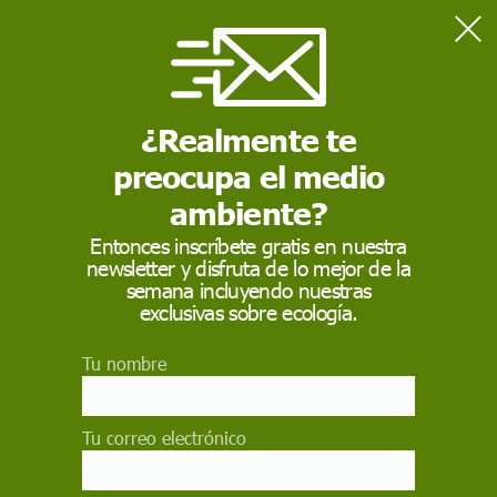
Home
Ciencia
Las mujeres también salían a cazar en las sociedades de
cazadores-recolectores
¿Realmente te
preocupa el medio
CIENCIA
ambiente?
Las mujeres también
Entonces inscríbete gratis en nuestra
newsletter y disfruta de lo mejor de la
salían a cazar en las
semana incluyendo nuestras
sociedades de
exclusivas sobre ecología.
cazadores-recolectores
Tu nombre
Un trabajo de investigadoras de EE UU sugiere
que las mujeres practicaban la caza en la
Tu correo electrónico
mayoría de poblaciones de recolectores de todo
el mundo. Las autoras han analizado los datos