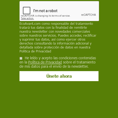
disponibles de los últimos cien años en más de
60 comunidades de América del Norte y del Sur,
África, Australia, Asia y la región oceánica, que
coinciden con los hallazgos arqueológicos
EcoAvant.com
como responsable del tratamiento
tratará tus datos con la finalidad de remitirte
datados del Holoceno
nuestra newsletter con novedades comerciales
sobre nuestros servicios. Puedes acceder, rectificar
PABLO MORA /
SINC
y suprimir tus datos, así como ejercer otros
derechos consultando la información adicional y
detallada sobre protección de datos en nuestra
4 de julio de 2023
Política de Privacidad
He leído y acepto las condiciones contenidas
Facebook
X
WhatsApp
Meneame
Seguir en
en la
Política de Privacidad
sobre el tratamiento
de mis datos para el envío de la newsletter.
Bluesky