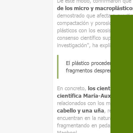
De este modo, confirmaron que 
de los micro y macroplásticos
demostrado que afecta a cuesti
compactación y porosidad. "Son 
plásticos con los ecosistemas te
consenso científico supone una 
investigación", ha explicado Ah
El plástico procedente de las 
fragmentos desprendidos de 
En concreto,
los científicos 
científica María-Auxiliadora
relacionados con los micro y ma
cabello y una uña
, respectiv
encuentran en la naturaleza, dad
fragmentando en pedazos cada 
Maqbool.