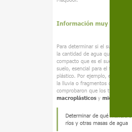
Información muy escasa
Para determinar si el suelo esta
la cantidad de agua que hay en e
compacto que es el suelo (es dec
suelo, esencial para el flujo de 
plástico. Por ejemplo, el procede
la lluvia o fragmentos desprend
comprobaron que los tipos de p
macroplásticos
y
microplást
Determinar de qué manera se
ríos y otras masas de agua