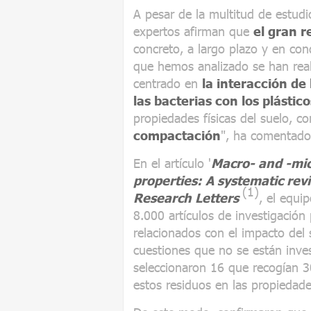
A pesar de la multitud de estudio
expertos afirman que
el gran r
concreto, a largo plazo y en con
que hemos analizado se han real
centrado en
la interacción d
las bacterias con los plástico
propiedades físicas del suelo, 
compactación
", ha comentado
En el artículo '
Macro- and -micr
properties: A systematic rev
(1)
Research Letters
, el equi
8.000 artículos de investigación
relacionados con el impacto del s
cuestiones que no se están inves
seleccionaron 16 que recogían 
estos residuos en las propiedades