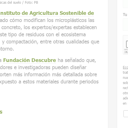
icas del suelo / Foto: PB
Instituto de Agricultura Sostenible de
Tu
ado cómo modifican los microplásticos las
n concreto, los expertos/expertas establecen
ste tipo de residuos con el ecosistema
d y compactación, entre otras cualidades que
ntorno.
la
Fundación Descubre
ha señalado que,
adores e investigadoras pueden diseñar
Ec
tra
porten más información más detallada sobre
nue
expuesto a estos materiales durante periodos
sob
rec
otr
adi
en 
s