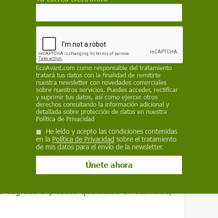
EcoAvant.com
como responsable del tratamiento
ba sano o no, establecieron cinco parámetros:
tratará tus datos con la finalidad de remitirte
nuestra newsletter con novedades comerciales
l suelo disponible para las plantas, lo
sobre nuestros servicios. Puedes acceder, rectificar
y suprimir tus datos, así como ejercer otros
ir, cuánta agua retiene), la porosidad del
derechos consultando la información adicional y
gases, el exceso de agua y las fuentes del
detallada sobre protección de datos en nuestra
Política de Privacidad
nte de las prácticas agrícolas, el que cae con
He leído y acepto las condiciones contenidas
idos de las ruedas de los coches. También
en la
Política de Privacidad
sobre el tratamiento
de mis datos para el envío de la newsletter.
lásticos más comunes que hay, entre
icos
.
 degrada el plástico que acaba en acuíferos,