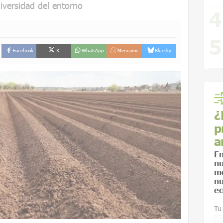
iversidad del entorno
Facebook
X
WhatsApp
Meneame
Bluesky
¿
p
a
En
nu
me
nu
ec
Tu