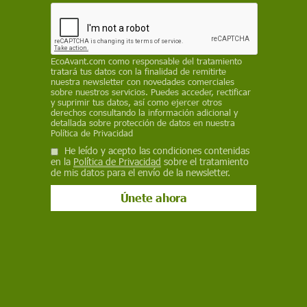
Facebook
X
WhatsApp
Meneame
Seguir en
Bluesky
EcoAvant.com
como responsable del tratamiento
tratará tus datos con la finalidad de remitirte
nuestra newsletter con novedades comerciales
sobre nuestros servicios. Puedes acceder, rectificar
y suprimir tus datos, así como ejercer otros
derechos consultando la información adicional y
detallada sobre protección de datos en nuestra
Política de Privacidad
He leído y acepto las condiciones contenidas
en la
Política de Privacidad
sobre el tratamiento
de mis datos para el envío de la newsletter.
El 7 de julio es el Día Internacional por la Conservación del Suelo /
Foto: Marion I.
Un tercio de los
suelos del planeta
están de
moderada a altamente degradados por la
erosión
, el
agotamiento de nutrientes
, la
acidificación
, la
salinización
, la
compactación
y el
sellado
, y por la