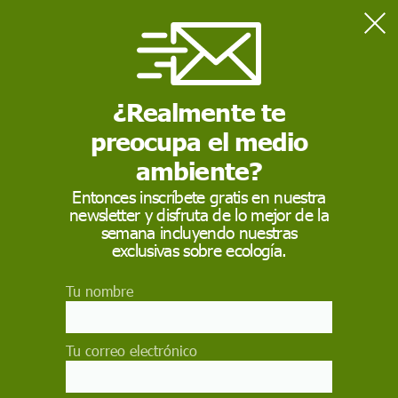
Home
Actualidad
Suelos altamente degradados
¿Realmente te
preocupa el medio
ACTUALIDAD
ambiente?
Suelos altamente
Entonces inscríbete gratis en nuestra
degradados
newsletter y disfruta de lo mejor de la
semana incluyendo nuestras
exclusivas sobre ecología.
El 33% de tierra fértil está afectada por la
erosión, el agotamiento de nutrientes, la
acidificación, la salinización, la compactación y el
Tu nombre
sellado o la contaminación química
EP
Tu correo electrónico
7 de julio de 2017