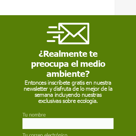
udadanía está a favor de prohibir las jaulas
¿Realmente te
preocupa el medio
trata animales
ambiente?
Entonces inscríbete gratis en nuestra
 que la clase política "desoiga las evidencias"
newsletter y disfruta de lo mejor de la
semana incluyendo nuestras
dustrial y "genere un circo mediático" acerca
exclusivas sobre ecología.
n convirtiendo en uno de los principales
ña.
Tu nombre
 Greenpeace España, Luís Ferreirim, exige que
vierta en un "arma electoral arrojadiza"
Tu correo electrónico