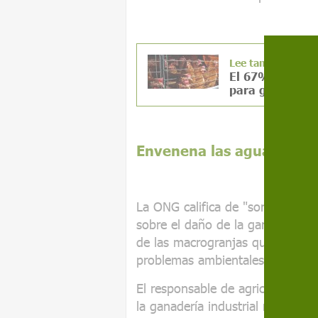
Lee también
El 67% de la ci
para gallinas
Envenena las aguas y mal
La ONG califica de "sorprendente"
sobre el daño de la ganadería in
de las macrogranjas que "se está
problemas ambientales" en Espa
El responsable de agricultura de
la ganadería industrial no se con