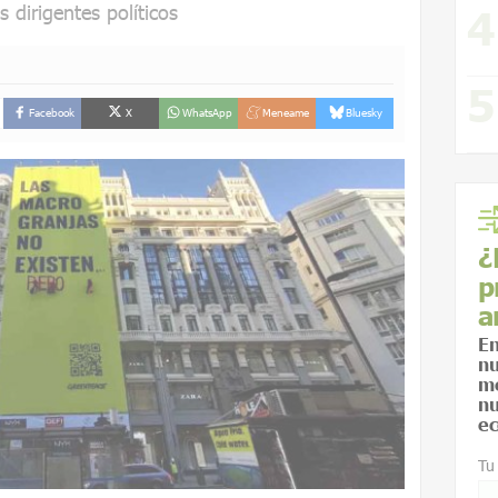
s dirigentes políticos
Facebook
X
WhatsApp
Meneame
Bluesky
¿
p
a
En
nu
me
nu
ec
Tu