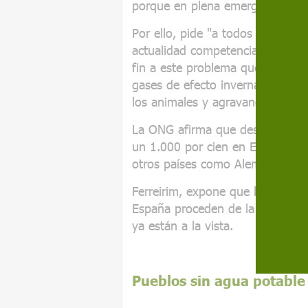
porque en plena emergencia clim
Por ello, pide "a todos los parti
actualidad competencias sobre l
fin a este problema que está pr
gases de efecto invernadero, "e
los animales y agravando la desp
La ONG afirma que desde los año
un 1.000 por cien en España, fr
otros países como Alemanía, Din
Ferreirim, expone que la "inmen
España proceden de la ganadería
ya están a la vista.
Pueblos sin agua potable