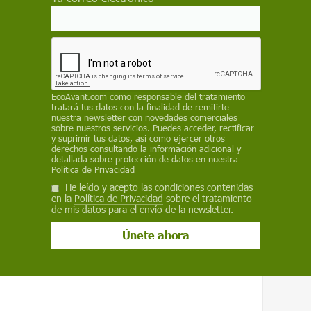
ática "no hay tiempo que perder".
dos" y en particular a quienes tienen en la
as macrogranjas "responsabilidad" para poner
ovocando el incremento de las emisiones de
nvenenando las aguas del país, maltratando a
EcoAvant.com
como responsable del tratamiento
oblación rural".
tratará tus datos con la finalidad de remitirte
nuestra newsletter con novedades comerciales
sobre nuestros servicios. Puedes acceder, rectificar
s 80 la producción de carne ha crecido casi
y suprimir tus datos, así como ejercer otros
ente al 150 por ciento de media en la UE o en
derechos consultando la información adicional y
detallada sobre protección de datos en nuestra
amarca o Francia.
Política de Privacidad
He leído y acepto las condiciones contenidas
sa" mayoría de alimentos de origen animal en
en la
Política de Privacidad
sobre el tratamiento
 industrial y asegura que sus consecuencias
de mis datos para el envío de la newsletter.