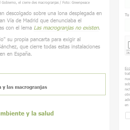
l Gobierno, el cierre des macrogranjas / Foto: Greenpeace
an descolgado sobre una lona desplegada en
Tu
Gran Vía de Madrid que denunciaba el
as con el lema
Las macrogranjas no existen
.
do" su propia pancarta para exigir al
ánchez, que cierre todas estas instalaciones
ten en España.
Ec
tra
nue
sob
n y las macrogranjas
rec
otr
adi
en 
mbiente y la salud