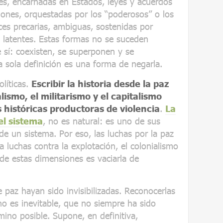
les, encarnadas en Estados, leyes y acuerdos
iones, orquestadas por los “poderosos” o los
ces precarias, ambiguas, sostenidas por
s latentes. Estas formas no se suceden
 sí: coexisten, se superponen y se
a sola definición es una forma de negarla.
líticas.
Escribir la historia desde la paz
lismo, el militarismo y el capitalismo
 históricas productoras de violencia
.
La
el sistema
, no es natural: es uno de sus
 un sistema. Por eso, las luchas por la paz
a luchas contra la explotación, el colonialismo
 de estas dimensiones es vaciarla de
e paz hayan sido invisibilizadas. Reconocerlas
no es inevitable, que no siempre ha sido
mino posible. Supone, en definitiva,