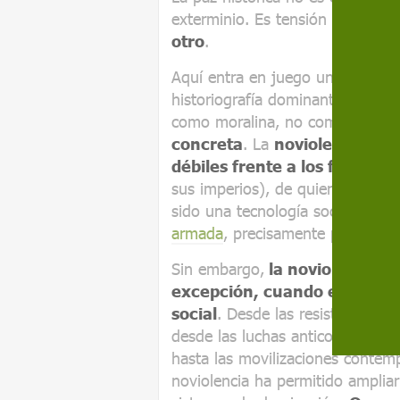
exterminio. Es tensión sostenida
otro
.
Aquí entra en juego un concepto
historiografía dominante: la
nov
como moralina, no como gesto 
concreta
. La
noviolencia ha 
débiles frente a los fuertes
, 
sus imperios), de quienes no pod
sido una tecnología social del c
armada
, precisamente porque des
Sin embargo,
la noviolencia h
excepción, cuando en realida
social
. Desde las resistencias 
desde las luchas anticoloniales 
hasta las movilizaciones contemp
noviolencia ha permitido amplia