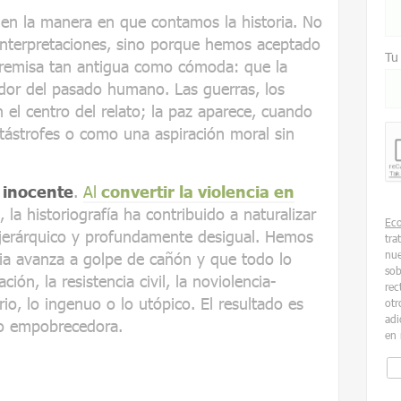
en la manera en que contamos la historia. No
 interpretaciones, sino porque hemos aceptado
Tu
remisa tan antigua como cómoda: que la
zador del pasado humano. Las guerras, los
 el centro del relato; la paz aparece, cuando
tástrofes o como una aspiración moral sin
s inocente
.
Al
convertir la violencia en
, la historiografía ha contribuido a naturalizar
Ec
jerárquico y profundamente desigual. Hemos
tra
nue
ria avanza a golpe de cañón y que todo lo
sob
ión, la resistencia civil, la noviolencia-
rec
io, lo ingenuo o lo utópico. El resultado es
otr
adi
mo empobrecedora.
en 