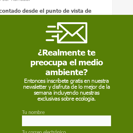
 contado desde el punto de vista de
tados y archivos
. No es extraño, entonces,
La violencia deja huellas visibles, documentos
 paz social, en cambio, suele dejar rastros
normas compartidas, resistencias silenciosas,
 contenidos.
Para verlos, hay que cambiar de
¿Realmente te
decisión epistemológica.
preocupa el medio
ambiente?
Entonces inscríbete gratis en nuestra
newsletter y disfruta de lo mejor de la
semana incluyendo nuestras
exclusivas sobre ecología.
gnifica
, ante todo, abandonar la idea de que
cuando se convierte en violencia. Las sociedades
Tu nombre
por antagonismos -de clase, de género, de
pre los han resuelto mediante la destrucción.
ni armonía: es conflicto gestionado sin
Tu correo electrónico