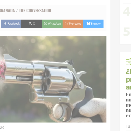
 GRANADA
/
THE CONVERSATION
Facebook
X
WhatsApp
Meneame
Bluesky
¿
p
a
En
nu
me
nu
ec
Tu
UGR