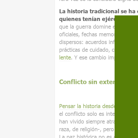
La historia tradicional se ha
quienes tenían ejércitos, Es
que la guerra domine el relato. 
oficiales, fechas memorables. La
dispersos: acuerdos informales, 
prácticas de cuidado, conflictos
lente
. Y ese cambio implica una 
Conflicto sin exterminio
Pensar la historia desde la paz si
el conflicto solo es inteligible 
han vivido siempre atravesadas 
raza, de religión-, pero no siem
La paz histórica no es consenso 