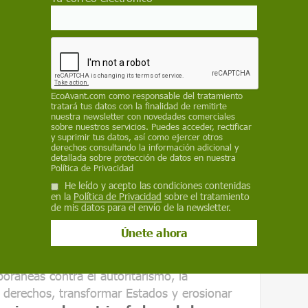
 sin colapso.
Es lucha sin aniquilación del
 sistemáticamente despreciado por la
iolencia
o la
paz por medios pacíficos
. No
piadoso, sino como
práctica histórica
EcoAvant.com
como responsable del tratamiento
tratará tus datos con la finalidad de remitirte
sido una herramienta recurrente de los
nuestra newsletter con novedades comerciales
de los subalternos frente a los poderosos (y
sobre nuestros servicios. Puedes acceder, rectificar
y suprimir tus datos, así como ejercer otros
ían permitirse el lujo de una guerra total. Ha
derechos consultando la información adicional y
detallada sobre protección de datos en nuestra
onflicto, a menudo
más eficaz que la violencia
Política de Privacidad
estabiliza sus lógicas.
He leído y acepto las condiciones contenidas
en la
Política de Privacidad
sobre el tratamiento
a sido tratada como anomalía o
de mis datos para el envío de la newsletter.
d forma parte estructural de la historia
campesinas hasta los movimientos obreros,
hasta los derechos civiles, desde el feminismo
oráneas contra el autoritarismo, la
r derechos, transformar Estados y erosionar