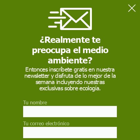
Home
Actualidad
El verano de 2026 en España llega más cálido de lo habitual y
tormentoso
¿Realmente te
preocupa el medio
ACTUALIDAD
ambiente?
El verano de 2026 en
Entonces inscríbete gratis en nuestra
newsletter y disfruta de lo mejor de la
España llega más
semana incluyendo nuestras
cálido de lo habitual y
exclusivas sobre ecología.
tormentoso
Tu nombre
Meteored augura un verano con calor hasta 3ºC
sobre lo habitual en el interior peninsular,
Tu correo electrónico
especialmente en Castillas, Madrid y
Extremadura, y un trimestre más tormentoso en