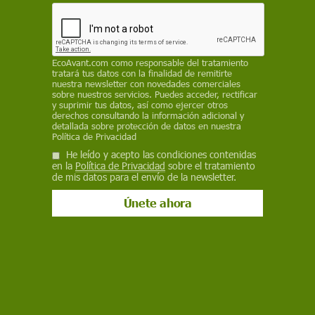
Pirineo, Ibérico sur, vertiente mediterránea y
Canarias, con probables olas de calor
REDACCIÓN / EP
EcoAvant.com
como responsable del tratamiento
tratará tus datos con la finalidad de remitirte
28 de mayo de 2026
nuestra newsletter con novedades comerciales
sobre nuestros servicios. Puedes acceder, rectificar
y suprimir tus datos, así como ejercer otros
Facebook
X
WhatsApp
Meneame
Seguir en
derechos consultando la información adicional y
detallada sobre protección de datos en nuestra
Bluesky
Política de Privacidad
He leído y acepto las condiciones contenidas
en la
Política de Privacidad
sobre el tratamiento
de mis datos para el envío de la newsletter.
Turistas recorren las calles de Sevilla buscando sombra y agua en un
cálido 27 de mayo de 2026, en Andalucía (España) / Foto: EP