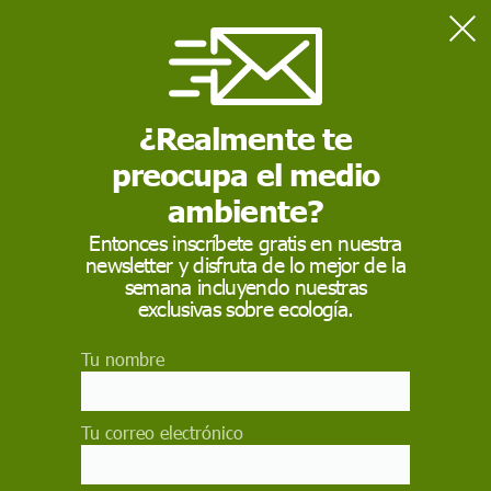
Home
Sostenibilidad
¿Qué es la sostenibilidad?
¿Realmente te
preocupa el medio
SOSTENIBILIDAD
ambiente?
¿Qué es la
Entonces inscríbete gratis en nuestra
sostenibilidad?
newsletter y disfruta de lo mejor de la
semana incluyendo nuestras
exclusivas sobre ecología.
La sostenibilidad ha pasado de ser un concepto
aislado a convertirse en un principio fundamental
que guía nuestras decisiones en busca de un
Tu nombre
equilibrio entre el presente y el futuro del medio
ambiente
Tu correo electrónico
18 de noviembre de 2023