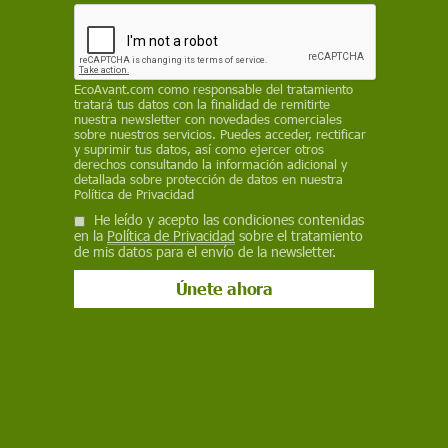
Facebook
X
WhatsApp
Meneame
Seguir en
Bluesky
EcoAvant.com
como responsable del tratamiento
tratará tus datos con la finalidad de remitirte
nuestra newsletter con novedades comerciales
sobre nuestros servicios. Puedes acceder, rectificar
y suprimir tus datos, así como ejercer otros
derechos consultando la información adicional y
detallada sobre protección de datos en nuestra
Política de Privacidad
He leído y acepto las condiciones contenidas
en la
Política de Privacidad
sobre el tratamiento
de mis datos para el envío de la newsletter.
Imagen de qué es la sostenibilidad / Foto: FP
En el siglo XXI, la
sostenibilidad
ha pasado
de ser un concepto aislado a convertirse
en un principio fundamental que guía
nuestras decisiones en busca de un
equilibrio entre el presente y el futuro para