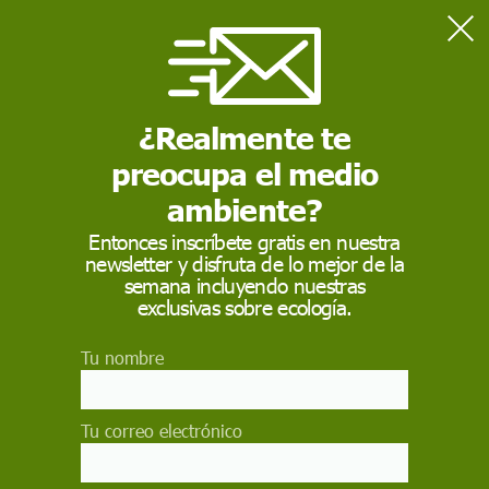
Home
Salud
Medidas para evitar la propagación de la gripe aviar en
Extremadura en la migración de las grullas
¿Realmente te
preocupa el medio
SALUD
ambiente?
Medidas para evitar la
Entonces inscríbete gratis en nuestra
newsletter y disfruta de lo mejor de la
propagación de la
semana incluyendo nuestras
gripe aviar en
exclusivas sobre ecología.
Extremadura en la
Tu nombre
migración de las
grullas
Tu correo electrónico