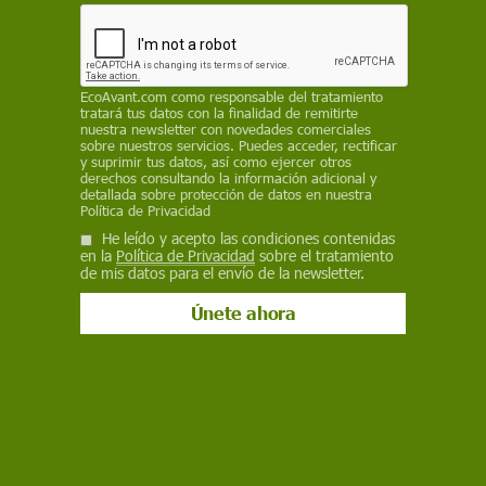
Expertos advierten sobre el riesgo de brote de
gripe aviar en la migración de las grullas y
proponen acciones clave para proteger las aves y
la salud pública
EcoAvant.com
como responsable del tratamiento
REDACCIÓN / EP
tratará tus datos con la finalidad de remitirte
nuestra newsletter con novedades comerciales
sobre nuestros servicios. Puedes acceder, rectificar
29 de octubre de 2025
y suprimir tus datos, así como ejercer otros
derechos consultando la información adicional y
detallada sobre protección de datos en nuestra
Facebook
X
WhatsApp
Meneame
Seguir en
Política de Privacidad
Bluesky
He leído y acepto las condiciones contenidas
en la
Política de Privacidad
sobre el tratamiento
de mis datos para el envío de la newsletter.
Evitar la propagación de la gripe aviar en la migración de las grullas /