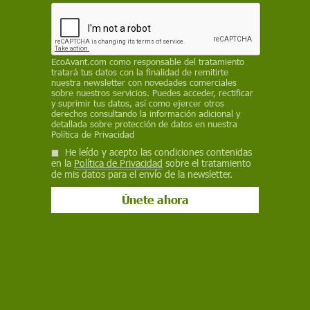
Naturaleza
Una década de anillamiento en
Marismas del Odiel, SEO/BirdLife
EcoAvant.com
como responsable del tratamiento
tratará tus datos con la finalidad de remitirte
estudia más de 1.700 aves
nuestra newsletter con novedades comerciales
sobre nuestros servicios. Puedes acceder, rectificar
y suprimir tus datos, así como ejercer otros
Más de 1.700 aves de 25 especies diferentes han sido objeto
derechos consultando la información adicional y
de estudio en diez años de campañas de anillamiento nocturno
detallada sobre protección de datos en nuestra
coordinadas por SEO/BirdLife en el Paraje Natural de las
Política de Privacidad
Marismas del Odiel, en Huelva, un enclave clave para las rutas
He leído y acepto las condiciones contenidas
migratorias entre Europa y África
en la
Política de Privacidad
sobre el tratamiento
de mis datos para el envío de la newsletter.