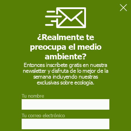
Home
Aves migratoria
¿Realmente te
AVES MIGRATORIA
preocupa el medio
Aves migratorias
. La migración de las aves consiste en
los viajes estacionales regulares realizados por muchas
ambiente?
especies de aves
Entonces inscríbete gratis en nuestra
newsletter y disfruta de lo mejor de la
semana incluyendo nuestras
exclusivas sobre ecología.
Tu nombre
Tu correo electrónico