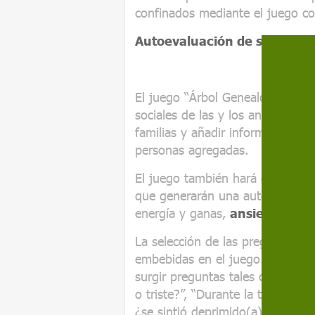
confinados mediante el juego co
Autoevaluación de su salud
El juego “Árbol Genealógico”, p
sociales de las y los ancianos a
familias y añadir información sob
personas agregadas.
El juego también hará que el/la 
que generarán una autoevaluació
energía y ganas,
ansiedad
,
irr
La selección de las preguntas se
embebidas en el juego. En el ap
surgir preguntas tales como esta
o triste?”, “Durante la tarde, ¿se 
¿se sintió deprimido(a) o triste?