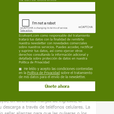
En este caso, el juego ofrece cinco alternativas
ara nada” hasta “muy” deprimido o triste.
 en la escala Likert –de apartados con
emplan extremos–, las respuestas específicas
án plantearse mediante una escala visual de 0
EcoAvant.com
como responsable del tratamiento
tratará tus datos con la finalidad de remitirte
r estado imaginable y 10 el mejor estado
nuestra newsletter con novedades comerciales
sobre nuestros servicios. Puedes acceder, rectificar
y suprimir tus datos, así como ejercer otros
derechos consultando la información adicional y
detallada sobre protección de datos en nuestra
Política de Privacidad
He leído y acepto las condiciones contenidas
en la
Política de Privacidad
sobre el tratamiento
de mis datos para el envío de la newsletter.
rcial, la aplicación “Cerebro activo” pasará
 cabo con 80 ancianos y ancianas que
 otras fases de desarrollo de la aplicación.
or, en diferentes franjas de ingresos, el
 descarga a través de teléfonos celulares. La
sellar alianzas para que las pulseras o los