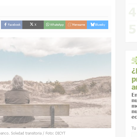
Facebook
X
WhatsApp
Meneame
Bluesky
¿
p
a
En
nu
me
nu
ec
Tu
nco. Soledad transitoria / Foto: DICYT