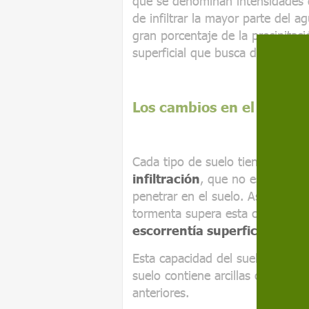
que se denominan intensidades de
de infiltrar la mayor parte del 
gran porcentaje de la precipitaci
superficial que busca desesperad
Los cambios en el uso del
Cada tipo de suelo tiene una car
infiltración
, que no es más que
penetrar en el suelo. Así, cuand
tormenta supera esta capacidad d
escorrentía superficial
: el ag
Esta capacidad del suelo depend
suelo contiene arcillas o arenas,
anteriores.