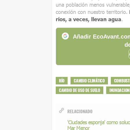
una población menos vulnerable,
conexión con nuestro territorio.
ríos, a veces, llevan agua
.
Añadir EcoAvant.com
de
RÍO
CAMBIO CLIMÁTICO
COMBUSTI
CAMBIO DE USO DE SUELO
INUNDACION
RELACIONADO
'Ciudades esponja' como soluci
Mar Menor