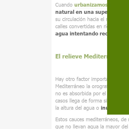
Cuando
urbanizamos cerca d
natural en una superficie 
su circulación hacia el río, pued
calles convertidas en ríos que 
agua intentando recuperar 
El relieve Mediterráneo 
Hay otro factor importante a con
Mediterráneo la orografía suele 
no es absorbida por el suelo s
casos llega de forma simultáne
la altura del agua o
inundacion
Estos cauces mediterráneos, de 
que no llevan agua la mayor del