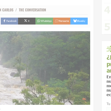
N CARLOS
/
THE CONVERSATION
Facebook
X
WhatsApp
Meneame
Bluesky
¿
p
a
En
nu
me
nu
ec
Tu
B