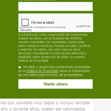
e los cauces
,
convertimos un suelo
impermeable
que no permite que el agua, en
a infiltrarse. En muchos casos, las imágenes de
vemos en una inundación no es más que el
su camino natural
.
EcoAvant.com
como responsable del tratamiento
tratará tus datos con la finalidad de remitirte
nuestra newsletter con novedades comerciales
sobre nuestros servicios. Puedes acceder, rectificar
juega en nuestra contra
y suprimir tus datos, así como ejercer otros
derechos consultando la información adicional y
detallada sobre protección de datos en nuestra
Política de Privacidad
He leído y acepto las condiciones contenidas
siderar: la pendiente del terreno. Como en el
en la
Política de Privacidad
sobre el tratamiento
ser importante, ese agua que cae de golpe y
de mis datos para el envío de la newsletter.
e mueve muy rápido cuesta abajo. Y en muchos
a al cauce, causando aumentos muy rápidos de
es torrenciales
.
ríos con caudales muy bajos o incluso ramblas
 año o durante años, suelen ser colonizados