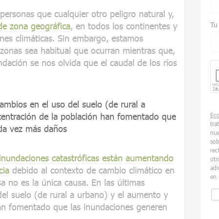
ersonas que cualquier otro peligro natural y,
 de zona geográfica
, en todos los continentes y
Tu
ones climáticas. Sin embargo, estamos
zonas sea habitual que ocurran mientras que,
ndación se nos olvida que el caudal de los ríos
cambios en el uso del suelo (de rural a
centración de la población han fomentado que
Ec
tra
ada vez más daños
nue
sob
rec
 inundaciones catastróficas están aumentando
otr
adi
cia
debido al contexto de cambio climático en
en 
 no es la única causa. En las últimas
el suelo (de rural a urbano) y el aumento y
han fomentado que las inundaciones generen