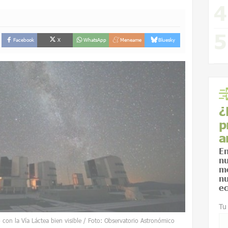
Facebook
X
WhatsApp
Meneame
Bluesky
¿
p
a
En
nu
me
nu
ec
Tu
 con la Vía Láctea bien visible / Foto: Observatorio Astronómico