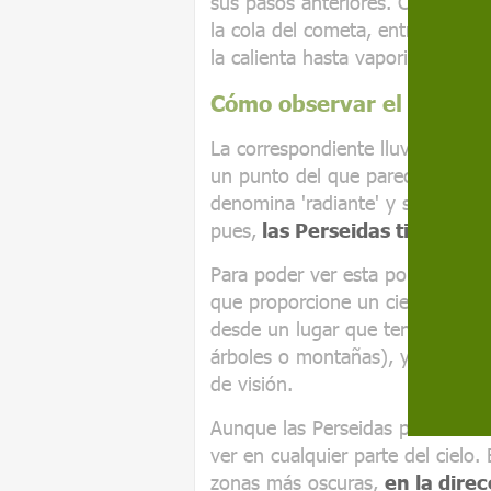
sus pasos anteriores. Cuando un
la cola del cometa, entra en la a
la calienta hasta vaporizarla a gr
Cómo observar el fenóm
La correspondiente lluvia de met
un punto del que parecen surgir 
denomina 'radiante' y su localiz
pues,
las Perseidas tienen su
Para poder ver esta popular lluvi
que proporcione un cielo oscuro
desde un lugar que tenga pocos o
árboles o montañas), y no utiliz
de visión.
Aunque las Perseidas parezcan v
ver en cualquier parte del cielo.
zonas más oscuras,
en la direc