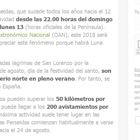
seidas, que sucede todos los años hacia el 12
Tu
tividad
desde las 22.00 horas del domingo
 lunes 13
(horas oficiales de la Península).
Astronómico Nacional
(OAN), este 2018 será
apreciar este fenómeno porque habrá Luna
adas lágrimas de San Lorenzo por la
e agosto, día de la festividad del santo,
son
Ec
tra
ferio norte en pleno verano
. Por tanto, se
nue
e España.
sob
rec
ros pueden superar los
50 kilómetros por
otr
adi
 puede llegar a los
200 avistamientos por
en 
xima actividad suele tener lugar en las
las Perseidas comienzan habitualmente a verse
hacia el 24 de agosto.