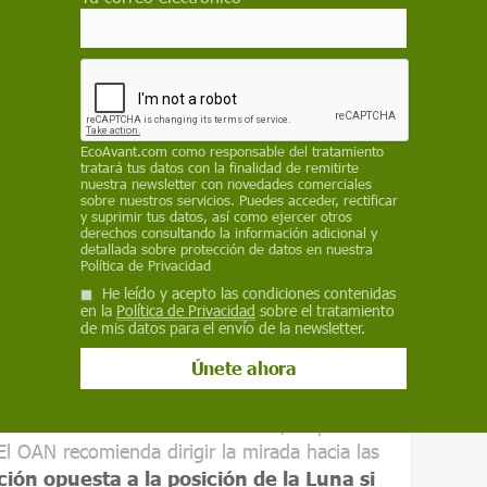
a de estas partículas, que formaron en su día
tmósfera terrestre a gran velocidad, la fricción
an altura.
eno
eoros parece tener un único centro de origen,
EcoAvant.com
como responsable del tratamiento
tratará tus datos con la finalidad de remitirte
todas las estrellas fugaces. Ese punto se
nuestra newsletter con novedades comerciales
ación se utiliza para nombrar el fenómeno. Así
sobre nuestros servicios. Puedes acceder, rectificar
y suprimir tus datos, así como ejercer otros
 radiante en la constelación de Perseo
.
derechos consultando la información adicional y
detallada sobre protección de datos en nuestra
Política de Privacidad
a de estrellas, basta cualquier lugar con tal de
He leído y acepto las condiciones contenidas
. El OAN recuerda que es preferible observar
en la
Política de Privacidad
sobre el tratamiento
bstáculos para la vista (como edificios,
de mis datos para el envío de la newsletter.
ar instrumentos ópticos que limiten el campo
enir de la constelación de Perseo, se pueden
 El OAN recomienda dirigir la mirada hacia las
ción opuesta a la posición de la Luna si