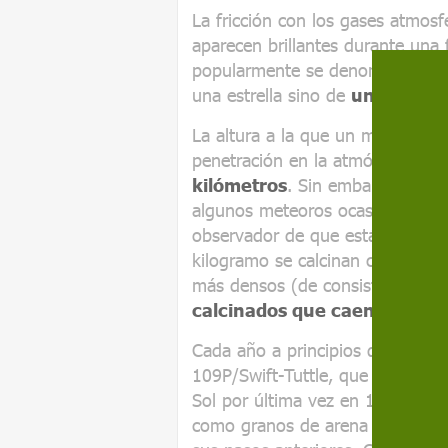
La fricción con los gases atmosf
aparecen brillantes durante una
popularmente se denomina como e
una estrella sino de
una partíc
La altura a la que un meteoro se
penetración en la atmósfera, pe
kilómetros
. Sin embargo, el alt
algunos meteoros ocasionan un ef
observador de que están muy p
kilogramo se calcinan completam
más densos (de consistencia roc
calcinados que caen sobre e
Cada año a principios de agosto 
109P/Swift-Tuttle, que tiene
un 
Sol por última vez en 1992. Esta
como granos de arena o menores