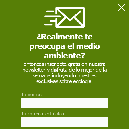
Home
Contaminación
Un cielo sin estrellas
¿Realmente te
preocupa el medio
CONTAMINACIÓN
ambiente?
Un cielo sin estrellas
Entonces inscríbete gratis en nuestra
newsletter y disfruta de lo mejor de la
La contaminación lumínica afecta a la mayor
semana incluyendo nuestras
parte de la población mundial. Además de
exclusivas sobre ecología.
impedir una visión clara de la Vía Láctea, tiene
consecuencias ecológicas globales
Tu nombre
ENIA SÁNCHEZ
7 de julio de 2016
Tu correo electrónico
Facebook
X
WhatsApp
Meneame
Seguir en