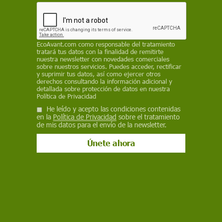
Bluesky
EcoAvant.com
como responsable del tratamiento
tratará tus datos con la finalidad de remitirte
nuestra newsletter con novedades comerciales
sobre nuestros servicios. Puedes acceder, rectificar
y suprimir tus datos, así como ejercer otros
derechos consultando la información adicional y
detallada sobre protección de datos en nuestra
Política de Privacidad
He leído y acepto las condiciones contenidas
en la
Política de Privacidad
sobre el tratamiento
Los Ángeles (California) con el cielo iluminado por la polución en 2001
de mis datos para el envío de la newsletter.
/ Foto: Aaron Logan - Wikipedia
El 83% de la población mundial vive expuesta a
la polución lumínica, pero la cifra se eleva hasta
el 99% de los estadounidenses y europeos,
según el nuevo
Atlas Mundial de Contaminación
Lumínica
, un trabajo dirigido por el científico
italiano Fabio Falchi, que muestra por territorios
el uso (y abuso) de la luz artificial. “
La