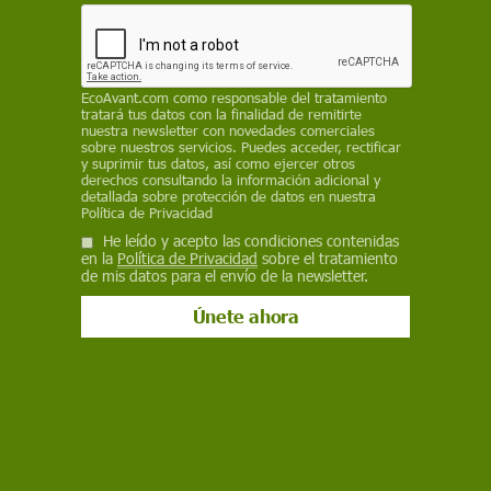
qué especies del Mar Rojo tienen más opciones
de colonizar el Mediterráneo y evaluar el riesgo
para las especies autóctonas
EcoAvant.com
como responsable del tratamiento
ECOAVANT.COM
tratará tus datos con la finalidad de remitirte
nuestra newsletter con novedades comerciales
8 de julio de 2026
sobre nuestros servicios. Puedes acceder, rectificar
y suprimir tus datos, así como ejercer otros
derechos consultando la información adicional y
Facebook
X
WhatsApp
Meneame
Seguir en
detallada sobre protección de datos en nuestra
Política de Privacidad
Bluesky
He leído y acepto las condiciones contenidas
en la
Política de Privacidad
sobre el tratamiento
de mis datos para el envío de la newsletter.
Migración de especies desde el Mar Rojo al Mediterráneo / Imagen: JAE