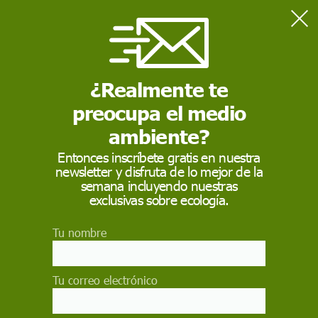
Home
Naturaleza
Investigadores del CSIC predicen qué peces del Mar Rojo
amenazan al Mediterráneo
¿Realmente te
preocupa el medio
NATURALEZA
ambiente?
Investigadores del
Entonces inscríbete gratis en nuestra
newsletter y disfruta de lo mejor de la
CSIC predicen qué
semana incluyendo nuestras
peces del Mar Rojo
exclusivas sobre ecología.
amenazan al
Tu nombre
Mediterráneo
Tu correo electrónico
Un estudio internacional con participación del
MNCN-CSIC desarrolla un modelo para anticipar