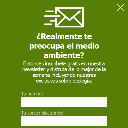
Home
Naturaleza
Aves de todo el mundo emiten un mismo quejido en respuesta
a amenazas
¿Realmente te
preocupa el medio
NATURALEZA
ambiente?
Aves de todo el mundo
Entonces inscríbete gratis en nuestra
newsletter y disfruta de lo mejor de la
emiten un mismo
semana incluyendo nuestras
quejido en respuesta a
exclusivas sobre ecología.
amenazas
Tu nombre
Aves separadas por grandes distancias
geográficas y millones de años de evolución
Tu correo electrónico
comparten una señal vocal aprendida similar
para identificar enemigos parásitos cerca de sus