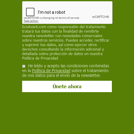
nidos
REDACCIÓN / EP
EcoAvant.com
como responsable del tratamiento
6 de octubre de 2025
tratará tus datos con la finalidad de remitirte
nuestra newsletter con novedades comerciales
Facebook
X
WhatsApp
Meneame
Seguir en
sobre nuestros servicios. Puedes acceder, rectificar
y suprimir tus datos, así como ejercer otros
Bluesky
derechos consultando la información adicional y
detallada sobre protección de datos en nuestra
Política de Privacidad
He leído y acepto las condiciones contenidas
en la
Política de Privacidad
sobre el tratamiento
de mis datos para el envío de la newsletter.
Las advertencias vocales de las aves de todo el mundo.' Tarabilla
común' / Foto: Wikimedia Commons
Aves separadas por grandes distancias