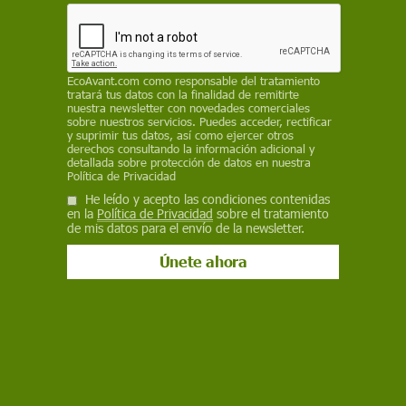
sedimento
SINC
EcoAvant.com
como responsable del tratamiento
20 de agosto de 2021
tratará tus datos con la finalidad de remitirte
nuestra newsletter con novedades comerciales
Facebook
X
WhatsApp
Meneame
Seguir en
sobre nuestros servicios. Puedes acceder, rectificar
y suprimir tus datos, así como ejercer otros
Bluesky
derechos consultando la información adicional y
detallada sobre protección de datos en nuestra
Política de Privacidad
He leído y acepto las condiciones contenidas
en la
Política de Privacidad
sobre el tratamiento
de mis datos para el envío de la newsletter.
Nuevo episodio de mortalidad de peces en el Mar Menor / Foto: SINC
Tras el evento de mortalidad masiva de peces y