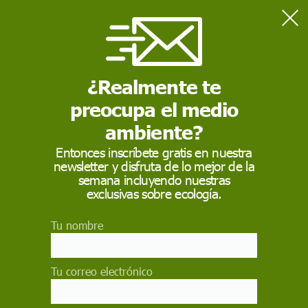
Home
Naturaleza
Analizan las causas del nuevo evento de mortalidad de fauna
en el Mar Menor
¿Realmente te
preocupa el medio
NATURALEZA
ambiente?
Analizan las causas del
Entonces inscríbete gratis en nuestra
newsletter y disfruta de lo mejor de la
nuevo evento de
semana incluyendo nuestras
mortalidad de fauna
exclusivas sobre ecología.
en el Mar Menor
Tu nombre
Un equipo del Instituto Español de Oceanografía
analiza ya las evidencias científicas disponibles
Tu correo electrónico
para entender las causas, así como su origen,
fruto de un déficit de oxígeno del agua y el