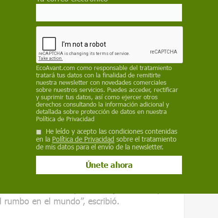
nas describían un agotador estancamiento.
 la luz en 1971, cuando
The New York Times
y
 los
llamados “Papeles del Pentágono”
, un
mento de Defensa sobre la toma de decisiones
 La
administración Nixon
se opuso ferozmente
EcoAvant.com
como responsable del tratamiento
tratará tus datos con la finalidad de remitirte
nuestra newsletter con novedades comerciales
sobre nuestros servicios. Puedes acceder, rectificar
a política
Hannah Arendt
publicó un ensayo
y suprimir tus datos, así como ejercer otros
derechos consultando la información adicional y
f Books
titulado
“
La mentira en la
detallada sobre protección de datos en nuestra
Política de Privacidad
ó en una colección de ensayos titulada
Crisis
He leído y acepto las condiciones contenidas
en la
Política de Privacidad
sobre el tratamiento
de mis datos para el envío de la newsletter.
 huyó de Alemania en 1933 para escapar de la
y real de ser deportada a un campo de
uando los gobiernos tratan de controlar
mar sobre ella
, el público deja de creer y se
el rumbo en el mundo”, escribió.