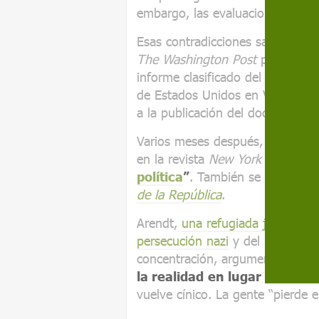
embargo, las evaluaciones inter
Esas contradicciones salieron a
The Washington Post
publicaron
informe clasificado del Departa
de Estados Unidos en Vietnam.
a la publicación del documento.
Varios meses después, la filósof
en la revista
New York Review o
política
”
. También se reimprimi
de la República
.
Arendt,
una refugiada judía que
persecución nazi
y del riesgo mu
concentración, argumentó que
c
la realidad
en lugar de infor
vuelve cínico. La gente “pierde 