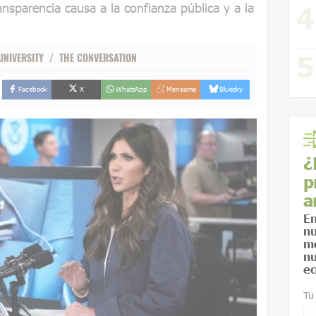
ansparencia causa a la confianza pública y a la
UNIVERSITY
/
THE CONVERSATION
Facebook
X
WhatsApp
Meneame
Bluesky
¿
p
a
En
nu
me
nu
ec
Tu