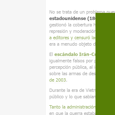
No se trata de un problema nue
estadounidense (1861-1865
gestionó la cobertura hostil de
represión y moderación. Su adm
a editores y censuró las líneas te
era a menudo objeto de burlas p
El
escándalo Irán-Contra
de 
igualmente falsos por parte de l
percepción pública, al igual que
sobre las armas de destrucción 
de 2003
.
Durante la era de Vietnam, la br
público y lo que sabían en priv
Tanto la administración Johnso
en que la guerra estaba dando un