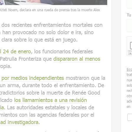
Kristi Noem, declara en una rueda de prensa tras la muerte Alex
Tu
 dos recientes enfrentamientos mortales con
 han provocado no solo dolor e ira, sino
clara sobre lo que está en juego.
el 24 de enero
, los funcionarios federales
Patrulla Fronteriza que
dispararon al menos
opia.
Ec
tra
s por medios independientes
mostraron que la
nue
 un arma, durante todo el enfrentamiento. De
sob
rec
ntradictorios sobre la muerte de Renée Good
otr
ficado
los llamamientos a una revisión
adi
ia
. Las autoridades estatales y locales de
en 
ientos con las agencias federales por el
dad investigadora
.