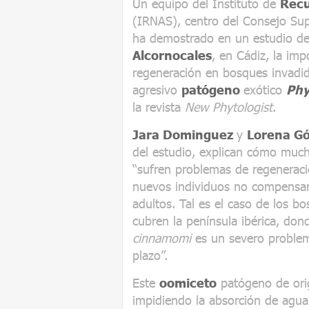
Un equipo del Instituto de
Recu
(IRNAS), centro del Consejo Supe
ha demostrado en un estudio d
Alcornocales
, en Cádiz, la imp
regeneración en bosques invadid
agresivo
patógeno
exótico
Phy
la revista
New Phytologist
.
Jara Dominguez
y
Lorena G
del estudio, explican cómo much
“sufren problemas de regeneraci
nuevos individuos no compensan
adultos. Tal es el caso de los 
cubren la península ibérica, do
cinnamomi
es un severo problem
plazo”.
Este
oomiceto
patógeno de orige
impidiendo la absorción de agua