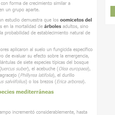
con forma de crecimiento similar a
en un grupo aparte.
 un estudio demuestra que los
oomicetos del
s en la mortalidad de
árboles
adultos, sino
a probabilidad de establecimiento natural de
ores aplicaron al suelo un fungicida específico
vo de evaluar su efecto sobre la emergencia,
lántulas de siete especies típicas del bosque
Quercus suber
), el acebuche (
Olea europaea
),
 agracejo (
Phillyrea latifolia
), el durillo
us salviifolius
) o los brezos (
Erica arborea
).
species mediterráneas
ampo incrementó considerablemente, hasta