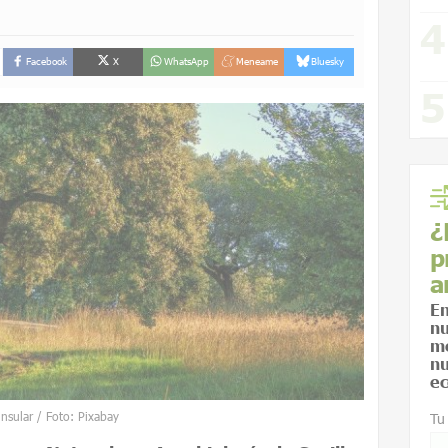
Facebook
X
WhatsApp
Meneame
Bluesky
¿
p
a
En
nu
me
nu
ec
insular / Foto: Pixabay
Tu