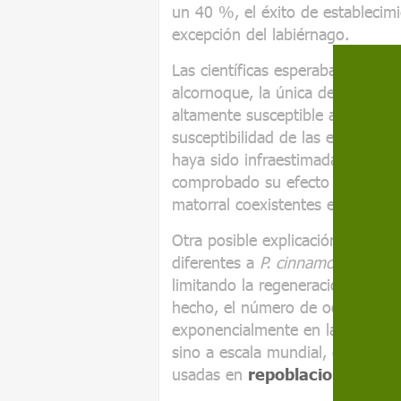
un 40 %, el éxito de establecimi
excepción del labiérnago.
Las científicas esperaban encont
alcornoque, la única de las espe
altamente susceptible a
P. cinn
susceptibilidad de las especies
m
haya sido infraestimada hasta l
comprobado su efecto sobre tod
matorral coexistentes en
bosqu
Otra posible explicación, no ex
diferentes a
P. cinnamomi
, y ha
limitando la regeneración de la
hecho, el número de oomicetos 
exponencialmente en las últimas
sino a escala mundial, en gran p
usadas en
repoblaciones fore