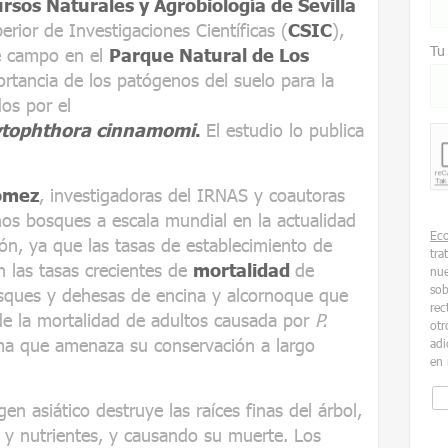
rsos Naturales y Agrobiología de Sevilla
rior de Investigaciones Científicas (
CSIC
),
Tu
e campo en el
Parque Natural de Los
ortancia de los patógenos del suelo para la
os por el
tophthora cinnamomi
.
El estudio lo publica
ómez
, investigadoras del IRNAS y coautoras
os bosques a escala mundial en la actualidad
Ec
ón, ya que las tasas de establecimiento de
tra
 las tasas crecientes de
mortalidad
de
nue
sob
bosques y dehesas de encina y alcornoque que
rec
nde la mortalidad de adultos causada por
P.
otr
a que amenaza su conservación a largo
adi
en 
n asiático destruye las raíces finas del árbol,
 y nutrientes, y causando su muerte. Los