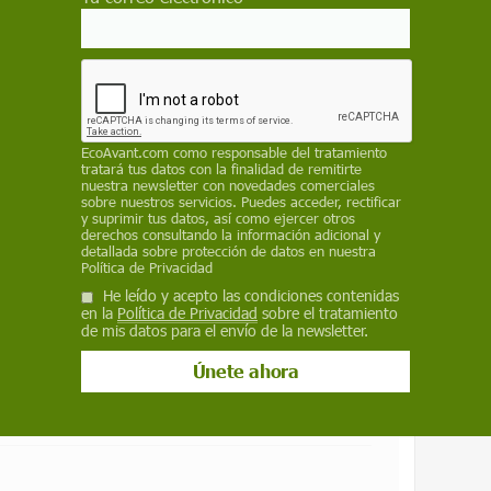
 el número de patógenos exóticos no para
que este grupo de
microorganismos
juegue
e en la dinámica forestal”, concluyen.
 como fuente preferida de Google
EcoAvant.com
como responsable del tratamiento
 forma gratuita.
tratará tus datos con la finalidad de remitirte
nuestra newsletter con novedades comerciales
ACTIVAR AHORA
sobre nuestros servicios. Puedes acceder, rectificar
y suprimir tus datos, así como ejercer otros
derechos consultando la información adicional y
detallada sobre protección de datos en nuestra
Política de Privacidad
ÍA MUNDIAL DEL MEDIO AMBIENTE
ECOSISTEMA
He leído y acepto las condiciones contenidas
en la
Política de Privacidad
sobre el tratamiento
de mis datos para el envío de la newsletter.
Mallorca