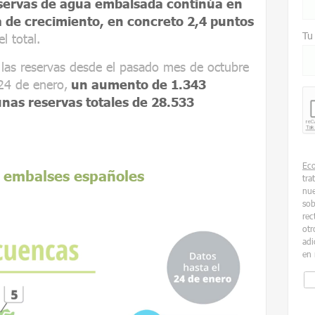
servas de agua embalsada continúa en
de crecimiento, en concreto 2,4 puntos
Tu
l total.
 las reservas desde el pasado mes de octubre
24 de enero,
un aumento de 1.343
nas reservas totales de 28.533
Ec
s embalses españoles
tra
nue
sob
rec
otr
adi
en 