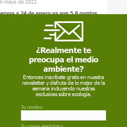
il-mayo de 2022.
servas a 24 de enero ya son 5,8 puntos
o de 2022
.
 hidrográficas en España
¿Realmente te
preocupa el medio
ambiente?
Entonces inscríbete gratis en nuestra
newsletter y disfruta de lo mejor de la
semana incluyendo nuestras
exclusivas sobre ecología.
Tu nombre
Tu correo electrónico