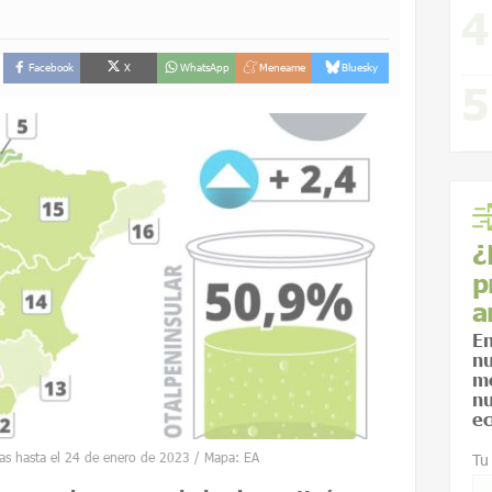
Facebook
X
WhatsApp
Meneame
Bluesky
¿
p
a
En
nu
me
nu
ec
as hasta el 24 de enero de 2023 / Mapa: EA
Tu