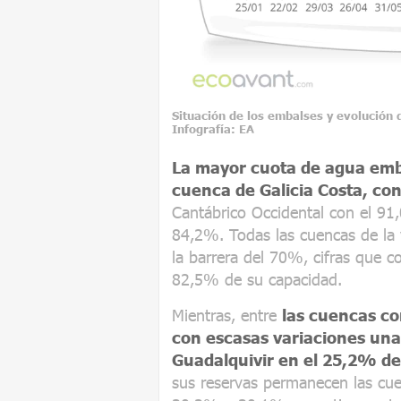
Situación de los embalses y evolución
Infografía: EA
La mayor cuota de agua emb
cuenca de Galicia Costa, co
Cantábrico Occidental con el 91,
84,2%. Todas las cuencas de la v
la barrera del 70%, cifras que c
82,5% de su capacidad.
Mientras, entre
las cuencas co
con escasas variaciones un
Guadalquivir en el 25,2% del
sus reservas permanecen las cu