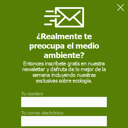
Home
Medio Ambiente
Se confirma un cuarto evento global de blanqueamiento de
corales
¿Realmente te
preocupa el medio
MEDIO AMBIENTE
ambiente?
Se confirma un cuarto
Entonces inscríbete gratis en nuestra
newsletter y disfruta de lo mejor de la
evento global de
semana incluyendo nuestras
blanqueamiento de
exclusivas sobre ecología.
corales
Tu nombre
A medida que los océanos del mundo continúan
calentándose, el blanqueamiento de los corales
Tu correo electrónico
se vuelve más frecuente y grave, y pone en
peligro la seguridad alimentaria de las personas