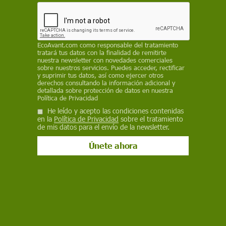
que dependen de los arrecifes para su sustento
REDACCIÓN / EP
EcoAvant.com
como responsable del tratamiento
17 de abril de 2024
tratará tus datos con la finalidad de remitirte
nuestra newsletter con novedades comerciales
Facebook
X
WhatsApp
Meneame
Seguir en
sobre nuestros servicios. Puedes acceder, rectificar
y suprimir tus datos, así como ejercer otros
Bluesky
derechos consultando la información adicional y
detallada sobre protección de datos en nuestra
Política de Privacidad
He leído y acepto las condiciones contenidas
en la
Política de Privacidad
sobre el tratamiento
de mis datos para el envío de la newsletter.
Alcance global del evento de blanqueamiento de corales en curso /
Imagen: NOAA
Según los científicos de la NOAA, el mundo está