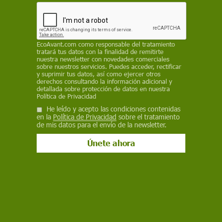
de alimentos, además de impactar el clima a
nivel global
ECOAVANT.COM
EcoAvant.com
como responsable del tratamiento
tratará tus datos con la finalidad de remitirte
23 de septiembre de 2024
nuestra newsletter con novedades comerciales
sobre nuestros servicios. Puedes acceder, rectificar
y suprimir tus datos, así como ejercer otros
Facebook
X
WhatsApp
Meneame
Seguir en
derechos consultando la información adicional y
detallada sobre protección de datos en nuestra
Bluesky
Política de Privacidad
He leído y acepto las condiciones contenidas
en la
Política de Privacidad
sobre el tratamiento
de mis datos para el envío de la newsletter.
Mapa del fenómeno de La Niña / Imagen: EA