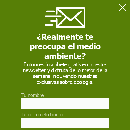
Home
Medio Ambiente
El fenómeno de La Niña regresa, ¿qué es y cómo impactará en
el clima global?
¿Realmente te
preocupa el medio
MEDIO AMBIENTE
ambiente?
El fenómeno de La
Entonces inscríbete gratis en nuestra
newsletter y disfruta de lo mejor de la
Niña regresa, ¿qué es
semana incluyendo nuestras
y cómo impactará en
exclusivas sobre ecología.
el clima global?
Tu nombre
Expertos advierten sobre la inminente llegada de
La Niña a Sudamérica, un fenómeno que traerá
Tu correo electrónico
bajas temperaturas y sequías, con graves
consecuencias para la agricultura y el suministro