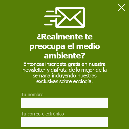
Home
Medio Ambiente
Ribera:"No beneficia a nadie que el proyecto europeo salte por
los aires y menos a los agricultores"
¿Realmente te
preocupa el medio
MEDIO AMBIENTE
ambiente?
Ribera:"No beneficia a
Entonces inscríbete gratis en nuestra
newsletter y disfruta de lo mejor de la
nadie que el proyecto
semana incluyendo nuestras
europeo salte por los
exclusivas sobre ecología.
aires y menos a los
Tu nombre
agricultores"
Tu correo electrónico
La ministra Ribera afirma que "los agricultores
españoles saben que su principal preocupación