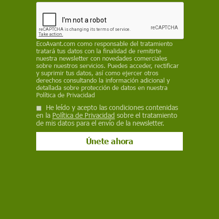
de presente y de futuro es la sequía, la pérdida
de calidad del suelo en el que cultivan y luego ya
otras cuestiones como la burocracia"
EP
EcoAvant.com
como responsable del tratamiento
tratará tus datos con la finalidad de remitirte
nuestra newsletter con novedades comerciales
26 de febrero de 2024
sobre nuestros servicios. Puedes acceder, rectificar
y suprimir tus datos, así como ejercer otros
derechos consultando la información adicional y
Facebook
X
WhatsApp
Meneame
Seguir en
detallada sobre protección de datos en nuestra
Política de Privacidad
Bluesky
He leído y acepto las condiciones contenidas
en la
Política de Privacidad
sobre el tratamiento
de mis datos para el envío de la newsletter.
La ministra Ribera afirma que tampoco a los agricultores les beneficia
que salte por los aires el proyecto europeo / Foto: EP