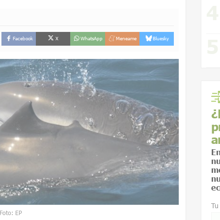
Facebook
X
WhatsApp
Meneame
Bluesky
¿
p
a
En
nu
me
nu
ec
Tu
 Foto: EP