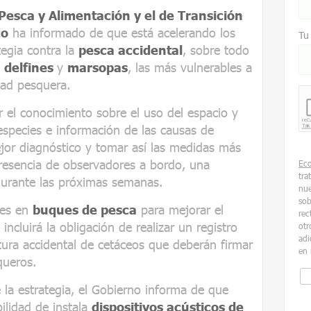
 Pesca y Alimentación y el de Transición
co
ha informado de que está acelerando los
Tu
tegia contra la
pesca accidental
, sobre todo
o
delfines
y
marsopas
, las más vulnerables a
idad pesquera.
 el conocimiento sobre el uso del espacio y
especies e información de las causas de
jor diagnóstico y tomar así las medidas más
presencia de observadores a bordo, una
Ec
tra
urante las próximas semanas.
nue
sob
res en
buques de pesca
para mejorar el
rec
n incluirá la obligación de realizar un registro
otr
adi
tura accidental de cetáceos que deberán firmar
en 
queros.
 la estrategia, el Gobierno informa de que
ilidad de instala
dispositivos acústicos de