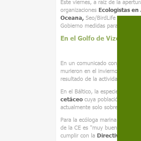
Este viernes, a raíz de la apertu
organizaciones
Ecologistas en
Oceana,
Seo/BirdLife y
WWF E
Gobierno medidas para mitigar la
En el Golfo de Vizcaya m
En un comunicado conjunto dest
murieron en el invierno de 201
resultado de la actividad pesque
En el Báltico, la especie más a
cetáceo
cuya población regional
actualmente solo sobreviven uno
Para la ecóloga marina de la F
de la CE es "muy buena noticia"
cumplir con la
Directiva Hábit