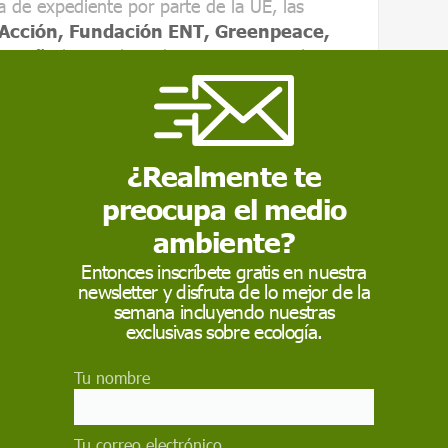
ra de expediente por parte de la UE, las
 Acción, Fundación ENT, Greenpeace,
spaña
han reclamado precisamente al
s capturas de delfines y otras especies.
urieron unos 11.300 delfines
¿Realmente te
acan que solo en el Golfo de Vizcaya
preocupa el medio
8-2019 unos 11.300 delfines comunes como
ambiente?
ra.
Entonces inscríbete gratis en nuestra
fectada en cuestión es la marsopa, un pequeño
newsletter y disfruta de lo mejor de la
semana incluyendo nuestras
 se encuentra en peligro crítico y de la que
exclusivas sobre ecología.
s pocos cientos de individuos.
Tu nombre
undación ENT,
Lydia Chaparro
, el expediente
 ya que fuerza a España y otros países a
ats y la Política Pesquera Común,
y evitar
Tu correo electrónico