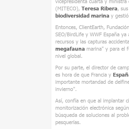
vicepresidenta cuarta y ministra
(MITECO),
Teresa Ribera
, sus
biodiversidad marina
y gesti
Entonces, ClientEarth, Fundació
SEO/BirdLife y WWF España ya ad
recursos y las capturas accident
megafauna
marina" y para el 
nivel global.
Por su parte, el director de ca
es hora de que Francia y
Espa
importante mortandad de delfin
invierno".
Así, confía en que al implantar c
monitorización electrónica según
búsqueda de soluciones al probl
pesquerías.