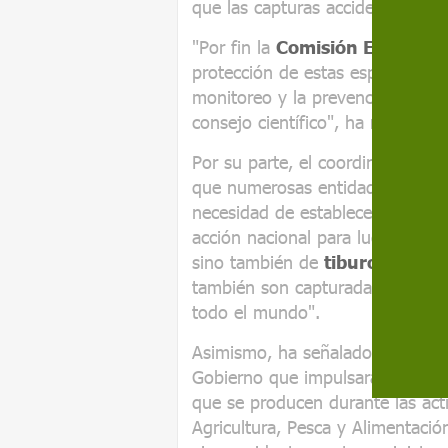
que las capturas accidentales q
"Por fin la
Comisión Europea
protección de estas especies vul
monitoreo y la prevención de di
consejo científico", ha manifesta
Por su parte, el coordinador d
que numerosas entidades llevan 
necesidad de establecer medida
acción nacional para luchar contr
sino también de
tiburones, to
también son capturadas acciden
todo el mundo".
Asimismo, ha señalado que hace
Gobierno que impulsara un plan 
que se producen durante las act
Agricultura, Pesca y Alimentació