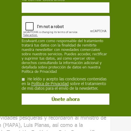
ueden "desatendidas".
ha emprendido pasos cruciales para exigir la
nerables, y para que se implemente el
chas capturas, tal y como ha recomendado el
do.
EcoAvant.com
como responsable del tratamiento
tratará tus datos con la finalidad de remitirte
e pesquerías de WWF
, Raúl García,
recuerda
nuestra newsletter con novedades comerciales
tiempo alertando al Gobierno sobre la
sobre nuestros servicios. Puedes acceder, rectificar
y suprimir tus datos, así como ejercer otros
s de mitigación y poner en marcha un plan de
derechos consultando la información adicional y
detallada sobre protección de datos en nuestra
a la captura accidental, no sólo de cetáceos,
Política de Privacidad
rtugas y aves marinas,
especies que
He leído y acepto las condiciones contenidas
talmente cada año en aguas europeas y en
en la
Política de Privacidad
sobre el tratamiento
de mis datos para el envío de la newsletter.
 pocas semanas ONG españolas pidieron al
de acción contra las capturas accidentales
ividades pesqueras y recordaron al ministro de
n (MAPA), Luis Planas, así como a la