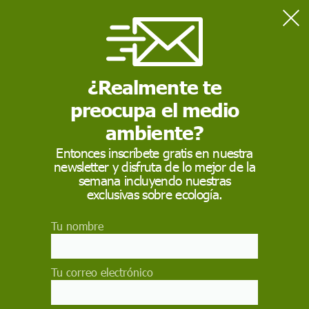
Home
Medio Ambiente
Los alcaldes de siete municipios de Sierra de Gata: "Firme y
unánime oposición" a proyecto minero
¿Realmente te
preocupa el medio
MEDIO AMBIENTE
ambiente?
Los alcaldes de siete
Entonces inscríbete gratis en nuestra
newsletter y disfruta de lo mejor de la
municipios de Sierra
semana incluyendo nuestras
de Gata: "Firme y
exclusivas sobre ecología.
unánime oposición" a
Tu nombre
proyecto minero
Tu correo electrónico
En el caso de que este proyecto minero
cumpliese con la legalidad y obtuviese los