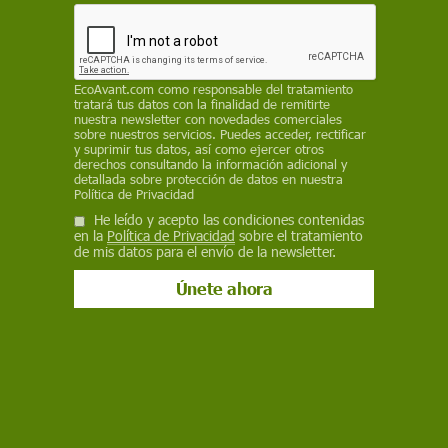
permisos necesarios para ello, "supondría una
grave amenaza, alterando de manera irreversible
el equilibrio ambiental, social y económico de la
Sierra de Gata"
EcoAvant.com
como responsable del tratamiento
tratará tus datos con la finalidad de remitirte
REDACCIÓN / EP
nuestra newsletter con novedades comerciales
sobre nuestros servicios. Puedes acceder, rectificar
y suprimir tus datos, así como ejercer otros
24 de abril de 2025
derechos consultando la información adicional y
detallada sobre protección de datos en nuestra
Facebook
X
WhatsApp
Meneame
Seguir en
Política de Privacidad
He leído y acepto las condiciones contenidas
Bluesky
en la
Política de Privacidad
sobre el tratamiento
de mis datos para el envío de la newsletter.