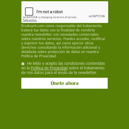
críticas en la UE, como cobalto, litio y magnesio,
con el fin de mejorar el suministro, reducir la
dependencia de China y fortalecer la cadena de
valor europea, siete de ellos en España
EcoAvant.com
como responsable del tratamiento
tratará tus datos con la finalidad de remitirte
REDACCIÓN / EP
nuestra newsletter con novedades comerciales
sobre nuestros servicios. Puedes acceder, rectificar
y suprimir tus datos, así como ejercer otros
26 de marzo de 2025
derechos consultando la información adicional y
detallada sobre protección de datos en nuestra
Facebook
X
WhatsApp
Meneame
Seguir en
Política de Privacidad
He leído y acepto las condiciones contenidas
Bluesky
en la
Política de Privacidad
sobre el tratamiento
de mis datos para el envío de la newsletter.