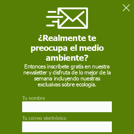
Home
Medio Ambiente
Bruselas apoyará 47 proyectos de minería de materias primas
críticas, siete en España
¿Realmente te
preocupa el medio
MEDIO AMBIENTE
ambiente?
Bruselas apoyará 47
Entonces inscríbete gratis en nuestra
newsletter y disfruta de lo mejor de la
proyectos de minería
semana incluyendo nuestras
de materias primas
exclusivas sobre ecología.
críticas, siete en
Tu nombre
España
Tu correo electrónico
La Comisión Europea respaldará 47 proyectos
estratégicos de extracción de materias primas