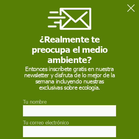
Home
Medio Ambiente
EE UU cancela 7.000 millones de euros de fondos federales
para políticas climáticas en 16 estados
¿Realmente te
preocupa el medio
MEDIO AMBIENTE
ambiente?
EE UU cancela 7.000
Entonces inscríbete gratis en nuestra
newsletter y disfruta de lo mejor de la
millones de euros de
semana incluyendo nuestras
fondos federales para
exclusivas sobre ecología.
políticas climáticas en
Tu nombre
16 estados
Tu correo electrónico
"Se están cancelando casi 8.000 millones de
dólares de financiación de la 'Nueva Estafa