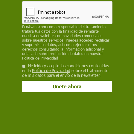
Verde' para impulsar la agenda climática de la
izquierda", ha señalado el director de la Oficina
de Gestión y Presupuesto, Russ Vought, en su
cuenta de la red social X
EcoAvant.com
como responsable del tratamiento
tratará tus datos con la finalidad de remitirte
REDACCIÓN / EP
nuestra newsletter con novedades comerciales
sobre nuestros servicios. Puedes acceder, rectificar
y suprimir tus datos, así como ejercer otros
6 de octubre de 2025
derechos consultando la información adicional y
detallada sobre protección de datos en nuestra
Facebook
X
WhatsApp
Meneame
Seguir en
Política de Privacidad
He leído y acepto las condiciones contenidas
Bluesky
en la
Política de Privacidad
sobre el tratamiento
de mis datos para el envío de la newsletter.