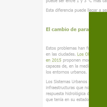
puede ser entre 1 y 3 ⁰C más cál
Esta diferencia puede llegar a s
El cambio de paradigma
Estos problemas han forzado un
en las ciudades.
Los Objetivos d
en 2015
proponen modelos de ciu
capaces de, en la medida de lo po
los entornos urbanos.
Los Sistemas Urbanos de Drenaj
infraestructuras que nos permit
respuesta hidrológica de un zona
que tenía en su estado natural.