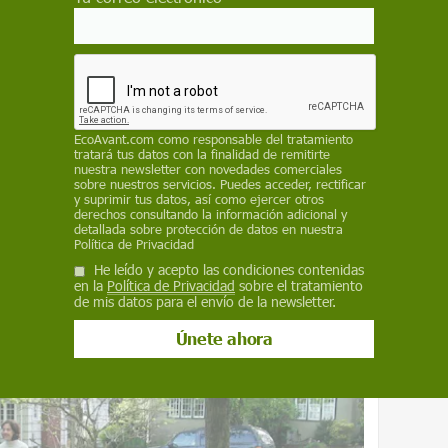
ansición Ecológica y el Reto Demográfico
define
uperficiales, permeables, preferiblemente
uctura urbana-hidrológica-paisajística y
o”.
nadas a infiltrar el agua de lluvia en el
EcoAvant.com
como responsable del tratamiento
n y la transportan, de modo que disminuyan el
tratará tus datos con la finalidad de remitirte
nuestra newsletter con novedades comerciales
al y restauren la calidad del agua mediante la
sobre nuestros servicios. Puedes acceder, rectificar
contaminantes.
y suprimir tus datos, así como ejercer otros
derechos consultando la información adicional y
detallada sobre protección de datos en nuestra
cenan agua en superficie, pueden también
Política de Privacidad
nuevos espacios verdes para el disfrute de la
He leído y acepto las condiciones contenidas
en la
Política de Privacidad
sobre el tratamiento
de mis datos para el envío de la newsletter.