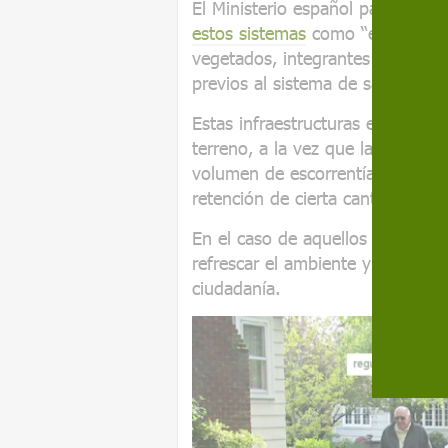
El Ministerio español para la Tr
estos sistemas
como “elementos s
vegetados, integrantes de la estr
previos al sistema de saneamient
Estas infraestructuras están desti
terreno, a la vez que la retiene
volumen de escorrentía superfici
retención de cierta cantidad de 
En el caso de aquellos que alma
refrescar el ambiente y generar 
ciudadanía.