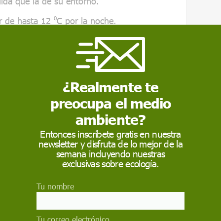
ida que la de su entorno.
er de hasta 12 ⁰C por la noche.
¿Realmente te
 cambio de paradigma en la gestión del agua
preocupa el medio
e Desarrollo Sostenible propuestos por la ONU
ambiente?
dades sostenibles y resilientes que sean
Entonces inscríbete gratis en nuestra
sible, restaurar el ciclo natural del agua en
newsletter y disfruta de lo mejor de la
semana incluyendo nuestras
exclusivas sobre ecología.
e Sostenible (SUDS) son las nuevas
en abordar estos problemas. Permiten que la
Tu nombre
 urbanizada sea lo más parecida posible a la
Tu correo electrónico