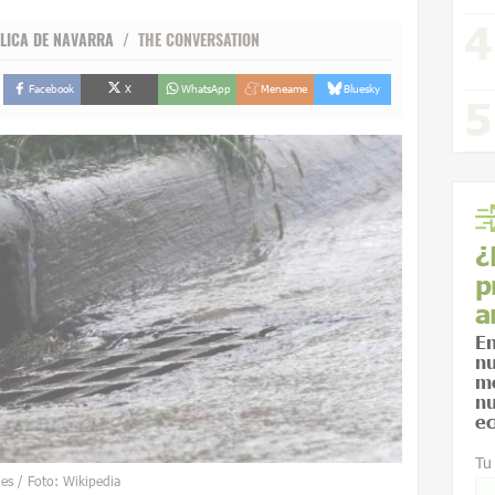
ÚBLICA DE NAVARRA /
THE CONVERSATION
Facebook
X
WhatsApp
Meneame
Bluesky
¿
p
a
En
nu
me
nu
ec
Tu
des / Foto: Wikipedia