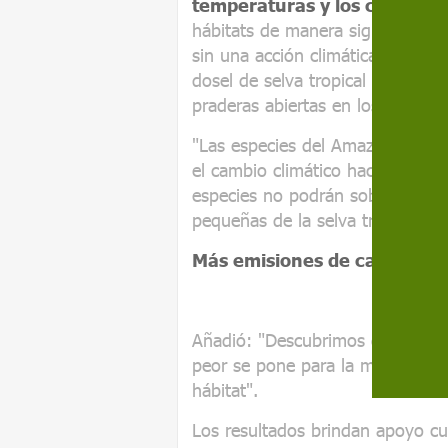
temperaturas y los cambios e
hábitats de manera significativa
sin una acción climática, gran 
dosel de selva tropical a una m
praderas abiertas en los próxim
"Las especies del Amazonas se ha
el cambio climático hace que es
especies no podrán sobrevivir, 
pequeñas de la selva tropical res
Más emisiones de carbono m
Añadió: "Descubrimos que cuant
peor se pone para la mayoría de
hábitat".
Los resultados brindan apoyo cua