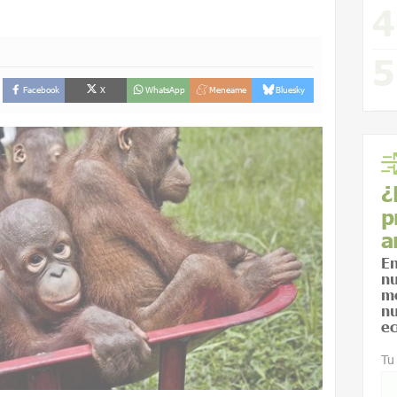
Facebook
X
WhatsApp
Meneame
Bluesky
¿
p
a
En
nu
me
nu
ec
Tu