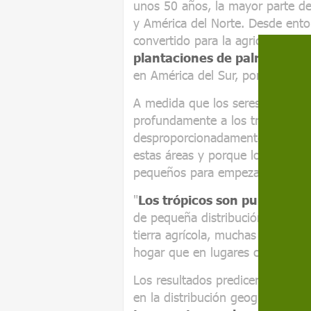
unos 50 años, la mayor parte de
y América del Norte. Desde ento
convertido para la agricultura en
plantaciones de palma aceit
en América del Sur, por ejemplo.
A medida que los seres humanos
profundamente a los trópicos, el
desproporcionadamente mayor d
estas áreas y porque los rangos
pequeños para empezar.
"
Los trópicos son puntos crít
de pequeña distribución. Si una 
tierra agrícola, muchas más esp
hogar que en lugares como Europ
Los resultados predicen que el c
en la distribución geográfica de 