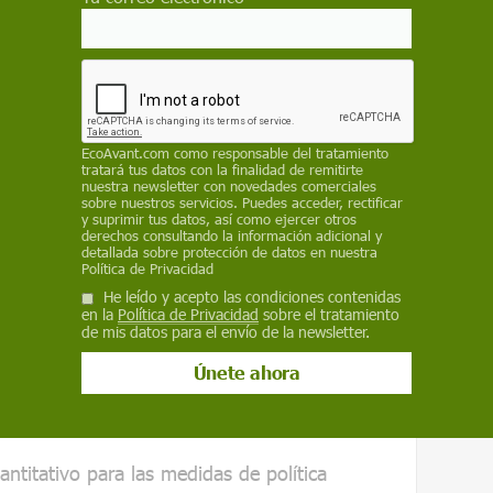
n los patrones de lluvia
alterarán los
, por ejemplo: otros estudios han predicho que
parte de la Amazonía puede cambiar de un
ezcla similar a una sabana de bosques y
os 100 años.
EcoAvant.com
como responsable del tratamiento
n adaptado a vivir en una selva tropical. Si
tratará tus datos con la finalidad de remitirte
te ecosistema cambie, muchas de esas
nuestra newsletter con novedades comerciales
sobre nuestros servicios. Puedes acceder, rectificar
o al menos serán empujadas a áreas más
y suprimir tus datos, así como ejercer otros
derechos consultando la información adicional y
tante ", dijo Beyer.
detallada sobre protección de datos en nuestra
Política de Privacidad
ás pérdida de hábitat
He leído y acepto las condiciones contenidas
en la
Política de Privacidad
sobre el tratamiento
de mis datos para el envío de la newsletter.
o mayores son las emisiones de carbono,
 las especies en términos de pérdida de
ntitativo para las medidas de política