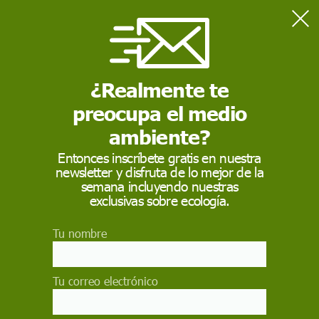
Home
En profundidad
La justicia estadounidense sentencia que el glifosato causó
cáncer a un jardinero
¿Realmente te
preocupa el medio
EN PROFUNDIDAD
ambiente?
La justicia
Entonces inscríbete gratis en nuestra
newsletter y disfruta de lo mejor de la
estadounidense
semana incluyendo nuestras
sentencia que el
exclusivas sobre ecología.
glifosato causó cáncer
Tu nombre
a un jardinero
Tu correo electrónico
Monsanto tendrá que pagarle 253 millones de
euros tras el primero de miles de juicios