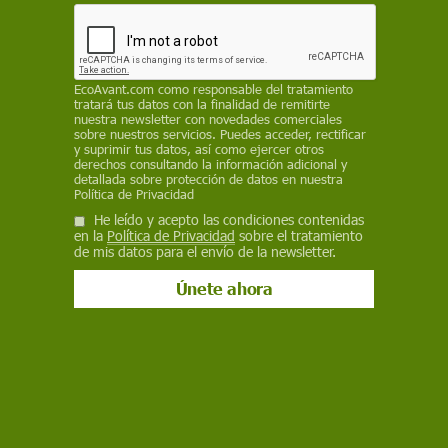
planteados solamente en aquel país
ROGER FONT
16 de agosto de 2018
EcoAvant.com
como responsable del tratamiento
tratará tus datos con la finalidad de remitirte
nuestra newsletter con novedades comerciales
Facebook
X
WhatsApp
Meneame
Seguir en
sobre nuestros servicios. Puedes acceder, rectificar
y suprimir tus datos, así como ejercer otros
Bluesky
derechos consultando la información adicional y
detallada sobre protección de datos en nuestra
Política de Privacidad
He leído y acepto las condiciones contenidas
en la
Política de Privacidad
sobre el tratamiento
de mis datos para el envío de la newsletter.
Manifestación en contra de Monsanto en Los Ángeles (EE UU) el año
2013 / Foto: br-photo
Por primera vez en el mundo, una
sentencia