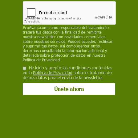
fertilizantes orgánicos, no minerales, para reducir
la dependencia del gas y reducir la huella de
carbono
EP
EcoAvant.com
como responsable del tratamiento
tratará tus datos con la finalidad de remitirte
nuestra newsletter con novedades comerciales
15 de noviembre de 2022
sobre nuestros servicios. Puedes acceder, rectificar
y suprimir tus datos, así como ejercer otros
derechos consultando la información adicional y
Facebook
X
WhatsApp
Meneame
Seguir en
detallada sobre protección de datos en nuestra
Política de Privacidad
Bluesky
He leído y acepto las condiciones contenidas
en la
Política de Privacidad
sobre el tratamiento
de mis datos para el envío de la newsletter.
Apuesta del ministro de Agricultura por rentabilizar los purines como
nutrientes agrícolas / Foto: Pixabay