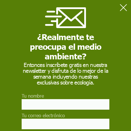
Home
Contaminación
Apuesta por la innovación para rentabilizar los purines como
nutrientes en la agricultura
¿Realmente te
preocupa el medio
CONTAMINACIÓN
ambiente?
Apuesta por la
Entonces inscríbete gratis en nuestra
newsletter y disfruta de lo mejor de la
innovación para
semana incluyendo nuestras
rentabilizar los purines
exclusivas sobre ecología.
como nutrientes en la
Tu nombre
agricultura
Tu correo electrónico
El ministro de Agricultura, Luis Planas, apuesta
por rentabilizar los purines ganaderos como