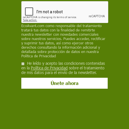
cartón a través de 3.000 papeleras y
contenedores que se han colocado en sus
instalaciones
EP
EcoAvant.com
como responsable del tratamiento
tratará tus datos con la finalidad de remitirte
nuestra newsletter con novedades comerciales
26 de octubre de 2022
sobre nuestros servicios. Puedes acceder, rectificar
y suprimir tus datos, así como ejercer otros
derechos consultando la información adicional y
Facebook
X
WhatsApp
Meneame
Seguir en
detallada sobre protección de datos en nuestra
Política de Privacidad
Bluesky
He leído y acepto las condiciones contenidas
en la
Política de Privacidad
sobre el tratamiento
de mis datos para el envío de la newsletter.
Uno de los contenedores de reciclaje de Ecoembes en un estadio de
fútbol / Foto: Ecoembes