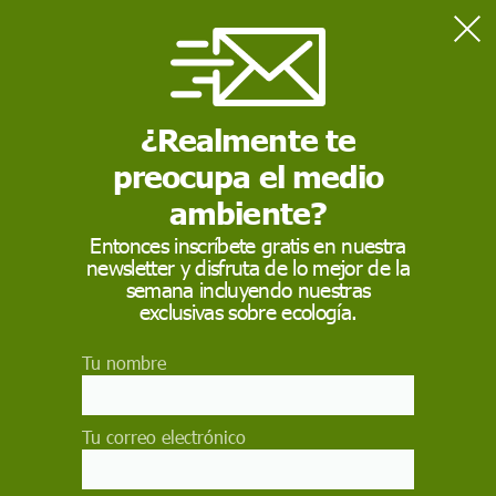
Home
Contaminación
Los estadios de 24 clubes de fútbol españoles colaboran con
Ecoembes en el reciclaje de envases
¿Realmente te
preocupa el medio
CONTAMINACIÓN
ambiente?
Los estadios de 24
Entonces inscríbete gratis en nuestra
newsletter y disfruta de lo mejor de la
clubes de fútbol
semana incluyendo nuestras
españoles colaboran
exclusivas sobre ecología.
con Ecoembes en el
Tu nombre
reciclaje de envases
Tu correo electrónico
Estadios de clubes de fútbol colaboran para
reciclar envases de plástico, latas y briks, papel y