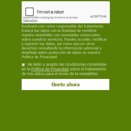
EP
6 de mayo de 2021
EcoAvant.com
como responsable del tratamiento
Facebook
X
WhatsApp
Meneame
Seguir en
tratará tus datos con la finalidad de remitirte
nuestra newsletter con novedades comerciales
Bluesky
sobre nuestros servicios. Puedes acceder, rectificar
y suprimir tus datos, así como ejercer otros
derechos consultando la información adicional y
detallada sobre protección de datos en nuestra
Política de Privacidad
He leído y acepto las condiciones contenidas
en la
Política de Privacidad
sobre el tratamiento
de mis datos para el envío de la newsletter.
Un vehículo agroindustrial aplica pesticidas en un campo de cultivo /
Foto: Erich Westendarp – Pixabay
Un análisis europeo de los proyectos
Diverfarming -del que forma parte la