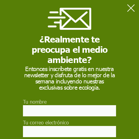
Home
Contaminación
El impacto de 70 años de uso de pesticidas en los suelos
europeos
¿Realmente te
preocupa el medio
CONTAMINACIÓN
ambiente?
El impacto de 70 años
Entonces inscríbete gratis en nuestra
newsletter y disfruta de lo mejor de la
de uso de pesticidas
semana incluyendo nuestras
en los suelos europeos
exclusivas sobre ecología.
Tu nombre
Los análisis químicos revelan que el contenido
total de plaguicidas en los suelos convencionales
fue entre un 70 y un 90% más alto que en los
Tu correo electrónico
suelos orgánicos, aunque en estos últimos
también se encontraron residuos