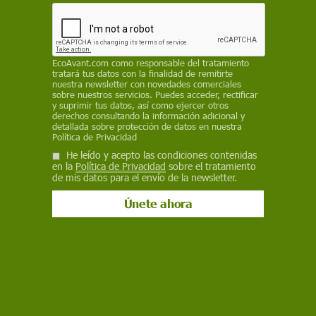
Ley de Desperdicio Alimentario que, según
denuncia, facilitan indirectamente la caza del
lobo pese a su estatus de especie protegida en
España
EcoAvant.com
como responsable del tratamiento
tratará tus datos con la finalidad de remitirte
REDACCIÓN / EP
nuestra newsletter con novedades comerciales
sobre nuestros servicios. Puedes acceder, rectificar
y suprimir tus datos, así como ejercer otros
23 de julio de 2025
derechos consultando la información adicional y
detallada sobre protección de datos en nuestra
Facebook
X
WhatsApp
Meneame
Seguir en
Política de Privacidad
He leído y acepto las condiciones contenidas
Bluesky
en la
Política de Privacidad
sobre el tratamiento
de mis datos para el envío de la newsletter.