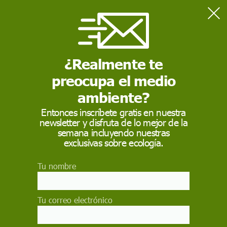
Home
Actualidad
El Constitucional admite a trámite el recurso del Defensor del
Pueblo contra la caza del lobo
¿Realmente te
preocupa el medio
ACTUALIDAD
ambiente?
El Constitucional
Entonces inscríbete gratis en nuestra
newsletter y disfruta de lo mejor de la
admite a trámite el
semana incluyendo nuestras
recurso del Defensor
exclusivas sobre ecología.
del Pueblo contra la
Tu nombre
caza del lobo
Tu correo electrónico
El Tribunal Constitucional revisará el recurso del
Defensor del Pueblo contra tres artículos de la