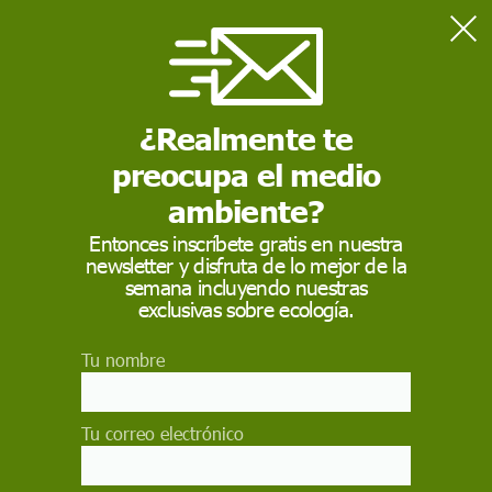
Home
Contaminación
El 44% de las frutas y verduras tiene residuos de plaguicidas
¿Realmente te
preocupa el medio
CONTAMINACIÓN
ambiente?
El 44% de las frutas y
Entonces inscríbete gratis en nuestra
verduras tiene
newsletter y disfruta de lo mejor de la
semana incluyendo nuestras
residuos de
exclusivas sobre ecología.
plaguicidas
Tu nombre
En algunos casos, como las fresas, una fruta en
plena temporada, se han detectado hasta 37
Tu correo electrónico
plaguicidas diferentes, 25 de los cuales pueden
afectar al sistema hormonal