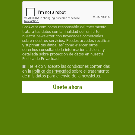
EP
12 de mayo de 2021
EcoAvant.com
como responsable del tratamiento
Facebook
X
WhatsApp
Meneame
Seguir en
tratará tus datos con la finalidad de remitirte
nuestra newsletter con novedades comerciales
Bluesky
sobre nuestros servicios. Puedes acceder, rectificar
y suprimir tus datos, así como ejercer otros
derechos consultando la información adicional y
detallada sobre protección de datos en nuestra
Política de Privacidad
He leído y acepto las condiciones contenidas
en la
Política de Privacidad
sobre el tratamiento
de mis datos para el envío de la newsletter.
'Directo a tus hormonas. Guía de alimentos disruptores'. 44% de las
frutas y verduras con plaguicidas / Fotos: Lubos Houska - Pixabay
El 44,4% de los vegetales
que se consume
tiene restos de plaguicidas y en algunos casos,