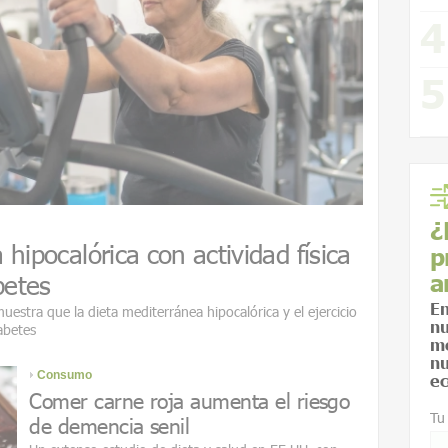
¿
hipocalórica con actividad física
p
a
betes
En
estra que la dieta mediterránea hipocalórica y el ejercicio
nu
abetes
me
nu
Consumo
ec
Comer carne roja aumenta el riesgo
Tu
de demencia senil