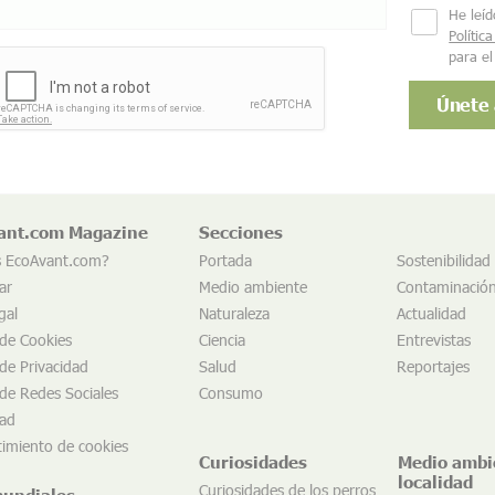
He leíd
Polític
para el
ant.com Magazine
Secciones
s EcoAvant.com?
Portada
Sostenibilidad
ar
Medio ambiente
Contaminació
gal
Naturaleza
Actualidad
 de Cookies
Ciencia
Entrevistas
 de Privacidad
Salud
Reportajes
 de Redes Sociales
Consumo
dad
imiento de cookies
Curiosidades
Medio ambi
localidad
Curiosidades de los perros
mundiales