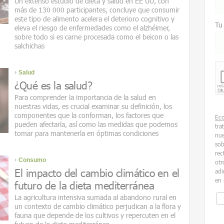
Un extenso estudio de dieta y salud en EE UU, con
más de 130 000 participantes, concluye que consumir
este tipo de alimento acelera el deterioro cognitivo y
Tu
eleva el riesgo de enfermedades como el alzhéimer,
sobre todo si es carne procesada como el beicon o las
salchichas
Salud
¿Qué es la salud?
Para comprender la importancia de la salud en
nuestras vidas, es crucial examinar su definición, los
componentes que la conforman, los factores que
Ec
pueden afectarla, así como las medidas que podemos
tra
tomar para mantenerla en óptimas condiciones
nue
sob
rec
Consumo
otr
El impacto del cambio climático en el
adi
en 
futuro de la dieta mediterránea
La agricultura intensiva sumada al abandono rural en
un contexto de cambio climático perjudican a la flora y
fauna que depende de los cultivos y repercuten en el