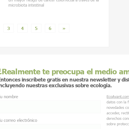
microbiota intestinal
3
4
5
6
»
¿Realmente te preocupa el medio a
ntonces inscríbete gratis en nuestra newsletter y di
incluyendo nuestras exclusivas sobre ecología.
u nombre
EcoAvant.co
datos con la 
novedades co
acceder, recti
derechos cons
u correo electrónico
sobre protec