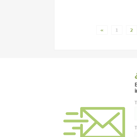
«
1
2
E
T
T