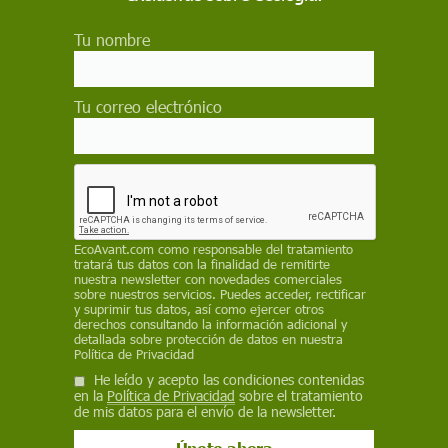
Salud
Tu nombre
Nuevos criterios de Nutri-Score:
cambiar para que todo siga igual
A estas alturas, muchos consumidores ya saben qué
Tu correo electrónico
es Nutri-Score y lo han visto en la parte frontal de
muchos productos alimenticios. Aunque en principio
parecía una magnífica idea, la realidad es que ha
recibido críticas de gran parte de los sectores
afectados
Salud
EcoAvant.com
como responsable del tratamiento
Las propiedades de la miel: ¿son
tratará tus datos con la finalidad de remitirte
nuestra newsletter con novedades comerciales
puro cuento o están demostradas
sobre nuestros servicios. Puedes acceder, rectificar
científicamente?
y suprimir tus datos, así como ejercer otros
derechos consultando la información adicional y
La miel, un 25 % más dulce que el azúcar de mesa, es
detallada sobre protección de datos en nuestra
Política de Privacidad
fundamentalmente agua (17-18 %) y azúcar (75-
80 %, principalmente glucosa y fructosa). Pero en su
He leído y acepto las condiciones contenidas
fórmula se han identificado más de 150 compuestos
en la
Política de Privacidad
sobre el tratamiento
minoritarios, y son estos los responsables de la
de mis datos para el envío de la newsletter.
mayoría de las propiedades biológicas y saludables
que se le atribuyen