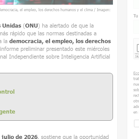
la democracia, el empleo, los derechos humanos y el clima / Imagen:
Tu
s Unidas
(
ONU
) ha alertado de que la
ás rápido que las normas destinadas a
a la
democracia, el empleo, los derechos
 informe preliminar presentado este miércoles
onal Independiente sobre Inteligencia Artificial
Ec
tra
nue
sob
ontrol
rec
otr
adi
gente
en 
 julio de 2026
, sostiene que la oportunidad