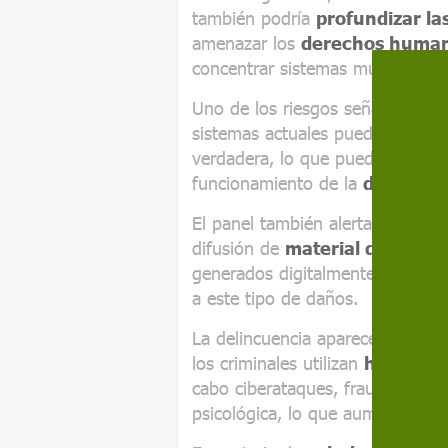
también podría
profundizar la
amenazar los
derechos huma
concentrar sistemas muy potent
Uno de los riesgos señalados po
sistemas actuales pueden genera
verdadera, lo que puede socavar 
funcionamiento de la
democrac
El panel también alerta de los a
difusión de
material de abuso
generados digitalmente, con muj
a este tipo de daños.
La delincuencia aparece como ot
los criminales utilizan
herramien
cabo ciberataques, fraudes y es
psicológica, lo que aumenta la c