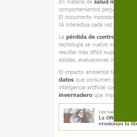
En materia de
salud mental
, a
comportamientos perjudiciales y co
El documento incorpora esta pre
IA interactúa cada vez más dire
La
pérdida de control
es otro 
tecnología se vuelve más autóno
resultar más difícil supervisarla
sólidas, evaluaciones independi
El impacto ambiental también fo
datos
que consumen grandes can
inteligencia artificial contribuyen
invernadero
que impulsan el c
Lee también
La ONU advierte
erosionan la li