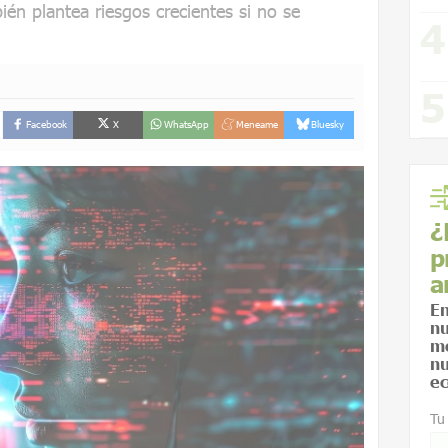
ién plantea riesgos crecientes si no se
Facebook
X
WhatsApp
Meneame
Bluesky
¿
p
a
En
nu
me
nu
ec
Tu