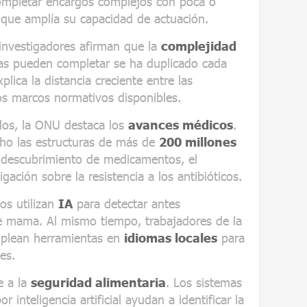
 completar encargos complejos con poca o
que amplía su capacidad de actuación.
 investigadores afirman que la
complejidad
as pueden completar se ha duplicado cada
lica la distancia creciente entre las
os marcos normativos disponibles.
ados, la ONU destaca los
avances médicos
.
dicho las estructuras de más de
200 millones
 descubrimiento de medicamentos, el
gación sobre la resistencia a los antibióticos.
os utilizan
IA
para detectar antes
 mama. Al mismo tiempo, trabajadores de la
mplean herramientas en
idiomas locales
para
es.
e a la
seguridad alimentaria
. Los sistemas
 inteligencia artificial ayudan a identificar la