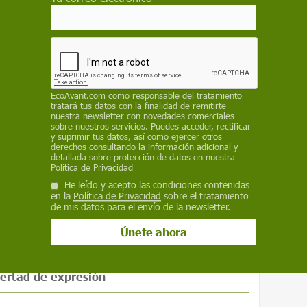
lgunos sistemas pueden reforzar creencias o
ntribuir a crisis graves, incluido el suicidio.
ocupación dentro de un escenario en el que la
ctamente con las personas.
de los puntos destacados. A medida que esta
EcoAvant.com
como responsable del tratamiento
ma, los expertos advierten de que podría
tratará tus datos con la finalidad de remitirte
 y regularla si no existen salvaguardias más
nuestra newsletter con novedades comerciales
sobre nuestros servicios. Puedes acceder, rectificar
entes y mecanismos de rendición de cuentas.
y suprimir tus datos, así como ejercer otros
derechos consultando la información adicional y
detallada sobre protección de datos en nuestra
rma parte del diagnóstico. Los
centros de
Política de Privacidad
tidades de energía para alimentar la
He leído y acepto las condiciones contenidas
 a las
emisiones de gases de efecto
en la
Política de Privacidad
sobre el tratamiento
de mis datos para el envío de la newsletter.
alentamiento global.
 de que los oligarcas tecnológicos
bertad de expresión