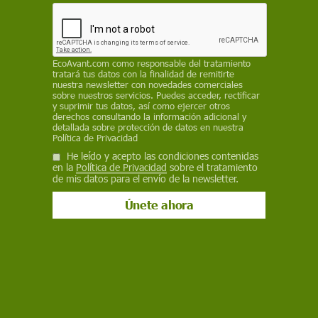
desastre
REDACCIÓN / AGENCIAS
EcoAvant.com
como responsable del tratamiento
25 de junio de 2026
tratará tus datos con la finalidad de remitirte
nuestra newsletter con novedades comerciales
Facebook
X
WhatsApp
Meneame
Seguir en
sobre nuestros servicios. Puedes acceder, rectificar
y suprimir tus datos, así como ejercer otros
Bluesky
derechos consultando la información adicional y
detallada sobre protección de datos en nuestra
Política de Privacidad
He leído y acepto las condiciones contenidas
en la
Política de Privacidad
sobre el tratamiento
de mis datos para el envío de la newsletter.
El doble terremoto en Venezuela dejado al menos 32 fallecidos y más
de 700 heridos según el balance provisional / Mapa: EA
Un
doble terremoto de magnitudes 7,2 y