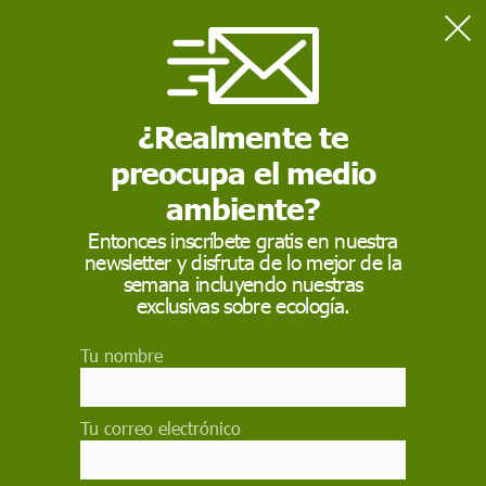
Home
Actualidad
El terremoto en Venezuela deja al menos 32 muertos y más de
700 heridos
¿Realmente te
preocupa el medio
ACTUALIDAD
ambiente?
El terremoto en
Entonces inscríbete gratis en nuestra
newsletter y disfruta de lo mejor de la
Venezuela deja al
semana incluyendo nuestras
menos 32 muertos y
exclusivas sobre ecología.
más de 700 heridos
Tu nombre
El doble seísmo de magnitudes 7,2 y 7,5 sacude
el noroeste de Venezuela, deja un balance
Tu correo electrónico
provisional de 32 fallecidos, más de 700 heridos
y graves daños en La Guaira, declarada zona de