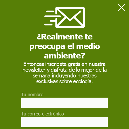
Home
Consumo
¿Qué alternativas tiene Europa al gas importado de Rusia?
¿Realmente te
preocupa el medio
CONSUMO
ambiente?
¿Qué alternativas tiene
Entonces inscríbete gratis en nuestra
Europa al gas
newsletter y disfruta de lo mejor de la
semana incluyendo nuestras
importado de Rusia?
exclusivas sobre ecología.
La dependencia energética de Europa constituye
Tu nombre
su talón de Aquiles. En este contexto, tras el
estallido de la guerra entre Rusia y Ucrania, cabe
preguntarse por cuáles serían las alternativas de
Tu correo electrónico
Europa, a corto plazo