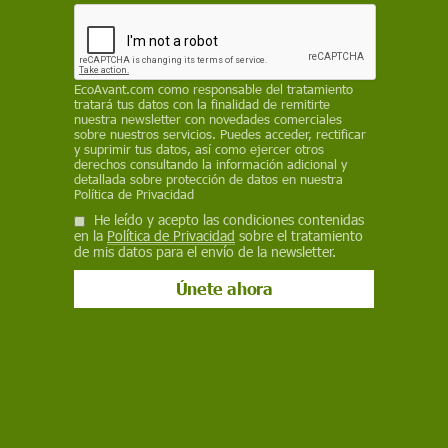
MARIANO MARZO CARPIO
, UNIVERSITAT DE BARCELONA /
THE
CONVERSATION
4 de marzo de 2022
EcoAvant.com
como responsable del tratamiento
Facebook
X
WhatsApp
Meneame
Seguir en
tratará tus datos con la finalidad de remitirte
nuestra newsletter con novedades comerciales
Bluesky
sobre nuestros servicios. Puedes acceder, rectificar
y suprimir tus datos, así como ejercer otros
derechos consultando la información adicional y
detallada sobre protección de datos en nuestra
Política de Privacidad
He leído y acepto las condiciones contenidas
en la
Política de Privacidad
sobre el tratamiento
de mis datos para el envío de la newsletter.
Buque gasero para GNL / Foto: Wikipedia
La dependencia energética de Europa
constituye
su talón de Aquiles
. En este contexto, tras el
estallido de la guerra entre Rusia y Ucrania, cabe