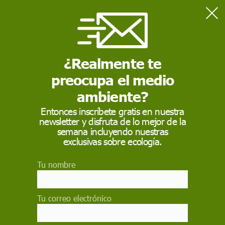
Home
Consumo
Por una moda ética y sostenible
¿Realmente te
preocupa el medio
CONSUMO
ambiente?
Por una moda ética y
Entonces inscríbete gratis en nuestra
sostenible
newsletter y disfruta de lo mejor de la
semana incluyendo nuestras
exclusivas sobre ecología.
Hoy se celebra el Fashion Revolution Day
coincidiendo con el primer aniversario del
desplome del Rana Plaza que causó la muerte de
Tu nombre
más de 1.000 personas
CRISTINA FERNÁNDEZ
Tu correo electrónico
24 de abril de 2014