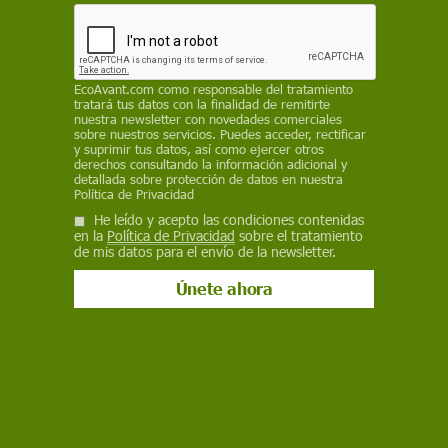
Facebook
X
WhatsApp
Meneame
Seguir en
Bluesky
EcoAvant.com
como responsable del tratamiento
tratará tus datos con la finalidad de remitirte
nuestra newsletter con novedades comerciales
sobre nuestros servicios. Puedes acceder, rectificar
y suprimir tus datos, así como ejercer otros
derechos consultando la información adicional y
detallada sobre protección de datos en nuestra
Política de Privacidad
He leído y acepto las condiciones contenidas
en la
Política de Privacidad
sobre el tratamiento
de mis datos para el envío de la newsletter.
Derrumbe de un edificio textil en Savar, Daca, Bangladesh. Por una
moda ética y sostenible / Foto: Flickr Rijans
Se cumple un año de la tragedia del Rana Plaza.
Bajo los escombros de este edificio, situado en
la periferia de Dacca, capital de Bangladesh, más
de 1.000 personas perdieron su vida y casi
2.000 resultaron heridas: mujeres que en