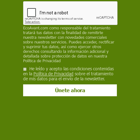
mueve la inteligencia artificial y reclama un uso
más responsable de la tecnología
REDACCIÓN
EcoAvant.com
como responsable del tratamiento
tratará tus datos con la finalidad de remitirte
4 de junio de 2026
nuestra newsletter con novedades comerciales
sobre nuestros servicios. Puedes acceder, rectificar
y suprimir tus datos, así como ejercer otros
Facebook
X
WhatsApp
Meneame
Seguir en
derechos consultando la información adicional y
detallada sobre protección de datos en nuestra
Bluesky
Política de Privacidad
He leído y acepto las condiciones contenidas
en la
Política de Privacidad
sobre el tratamiento
de mis datos para el envío de la newsletter.
La IA consume recursos y genera una huella ambiental / Imagaen: PB