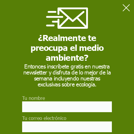
Home
Consumo
La ONU advierte de que la IA dispara el consumo mundial de
energía, agua y suelo
¿Realmente te
preocupa el medio
CONSUMO
ambiente?
La ONU advierte de
Entonces inscríbete gratis en nuestra
newsletter y disfruta de lo mejor de la
que la IA dispara el
semana incluyendo nuestras
consumo mundial de
exclusivas sobre ecología.
energía, agua y suelo
Tu nombre
Un nuevo informe del Instituto de la Universidad
de las Naciones Unidas para el Agua, el Medio
Tu correo electrónico
Ambiente y la Salud calcula las huellas de
carbono, agua y suelo de la electricidad que