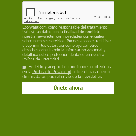
que comprueba que peces cebra con obesidad
inducida por sobrealimentación no gestionan
correctamente la memoria a corto plazo.
EcoAvant.com
como responsable del tratamiento
REDACCIÓN / EP
tratará tus datos con la finalidad de remitirte
nuestra newsletter con novedades comerciales
sobre nuestros servicios. Puedes acceder, rectificar
4 de septiembre de 2023
y suprimir tus datos, así como ejercer otros
derechos consultando la información adicional y
Facebook
X
WhatsApp
Meneame
Seguir en
detallada sobre protección de datos en nuestra
Política de Privacidad
Bluesky
He leído y acepto las condiciones contenidas
en la
Política de Privacidad
sobre el tratamiento
de mis datos para el envío de la newsletter.
un estudio que comprueba que peces cebra con obesidad inducida por