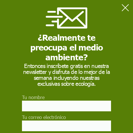
Home
Ciencia
La obesidad por sobrealimentación perjudica la memoria a corto
plazo
¿Realmente te
preocupa el medio
CIENCIA
ambiente?
La obesidad por
Entonces inscríbete gratis en nuestra
newsletter y disfruta de lo mejor de la
sobrealimentación
semana incluyendo nuestras
perjudica la memoria a
exclusivas sobre ecología.
corto plazo
Tu nombre
Un grupo de investigación del Instituto de
Acuicultura Torre de la Sal (IATS), centro del
Tu correo electrónico
Consejo Superior de Investigaciones Científicas
(CSIC) ubicado en Castellón, publica un estudio