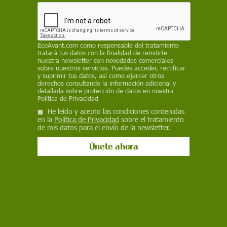
la de Estados Unidos
EP
10 de julio de 2019
EcoAvant.com
como responsable del tratamiento
tratará tus datos con la finalidad de remitirte
nuestra newsletter con novedades comerciales
Facebook
X
WhatsApp
Meneame
Seguir en
sobre nuestros servicios. Puedes acceder, rectificar
y suprimir tus datos, así como ejercer otros
Bluesky
derechos consultando la información adicional y
detallada sobre protección de datos en nuestra
Política de Privacidad
He leído y acepto las condiciones contenidas
en la
Política de Privacidad
sobre el tratamiento
de mis datos para el envío de la newsletter.
Las zonas más adecuadas se concentran en seis grandes países.
Reforestar permitiría absorber CO2 / Foto: Rottonara
Alrededor de
900 millones de hectáreas de