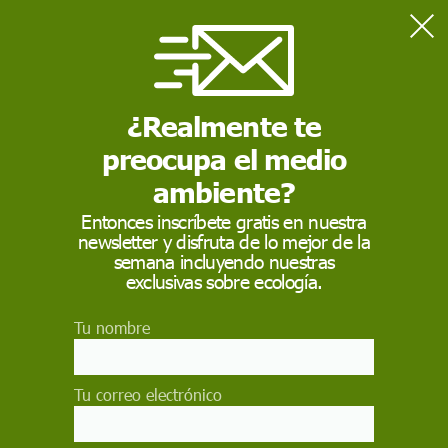
Home
Actualidad
Reforestar 900 millones de hectáreas permitiría absorber dos
tercios del CO2 emitido
¿Realmente te
preocupa el medio
ACTUALIDAD
ambiente?
Reforestar 900
Entonces inscríbete gratis en nuestra
newsletter y disfruta de lo mejor de la
millones de hectáreas
semana incluyendo nuestras
permitiría absorber
exclusivas sobre ecología.
dos tercios del CO2
Tu nombre
emitido
Tu correo electrónico
Las zonas sin actividad humana aprovechables
para plantar árboles tienen una superficie como