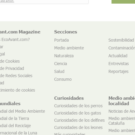
ant.com Magazine
Secciones
s EcoAvant.com?
Portada
Sostenibilidad
ar
Medio ambiente
Contaminació
gal
Naturaleza
Actualidad
 de Cookies
Ciencia
Entrevistas
 de Privacidad
Salud
Reportajes
 de Redes Sociales
Consumo
dad
imiento de cookies
Curiosidades
Medio ambi
mundiales
localidad
Curiosidades de los perros
dial del Medio Ambiente
Noticias de An
Curiosidades de los gatos
ial de la Tierra
Medio ambien
Curiosidades de los delfines
Cataluña
ial del Reciclaje
Curiosidades de los leones
Medio ambien
ernacional de la Luna
Más curiosidades