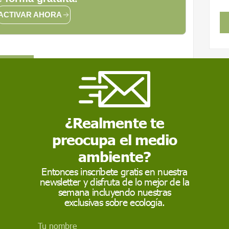
ACTIVAR AHORA
 THUNBERG
lota de centrales nucleares flotantes
¿Realmente te
preocupa el medio
oactividad tras la explosión de un misil
ambiente?
Entonces inscríbete gratis en nuestra
accidente nuclear registrado en el mundo tras
newsletter y disfruta de lo mejor de la
semana incluyendo nuestras
exclusivas sobre ecología.
n un acuerdo para preservar la Antártida
Tu nombre