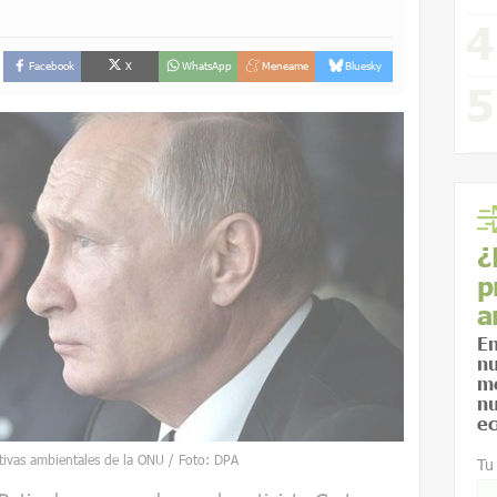
Facebook
X
WhatsApp
Meneame
Bluesky
¿
p
a
En
nu
me
nu
ec
ativas ambientales de la ONU / Foto: DPA
Tu