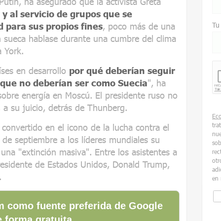
 Putin, ha asegurado que la activista Greta
y al servicio de grupos que se
 para sus propios fines
, poco más de una
Tu
 sueca hablase durante una cumbre del clima
 York.
íses en desarrollo
por qué deberían seguir
r que no deberían ser como Suecia
", ha
sobre energía en Moscú. El presidente ruso no
 a su juicio, detrás de Thunberg.
Ec
tra
convertido en el icono de la lucha contra el
nue
 de septiembre a los líderes mundiales su
sob
 una "extinción masiva". Entre los asistentes a
rec
otr
residente de Estados Unidos, Donald Trump,
adi
.
en 
 como fuente preferida de Google
 forma gratuita.