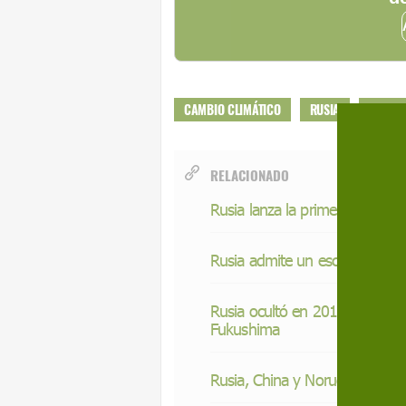
CAMBIO CLIMÁTICO
RUSIA
GRETA
RELACIONADO
Rusia lanza la primera de una f
Rusia admite un escape de radi
Rusia ocultó en 2017 el mayor 
Fukushima
Rusia, China y Noruega impide