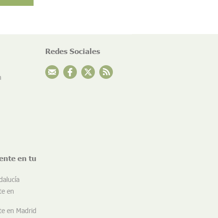
Redes Sociales
n
ente en tu
dalucía
te en
te en Madrid