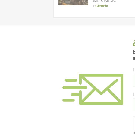
Ciencia
E
T
T