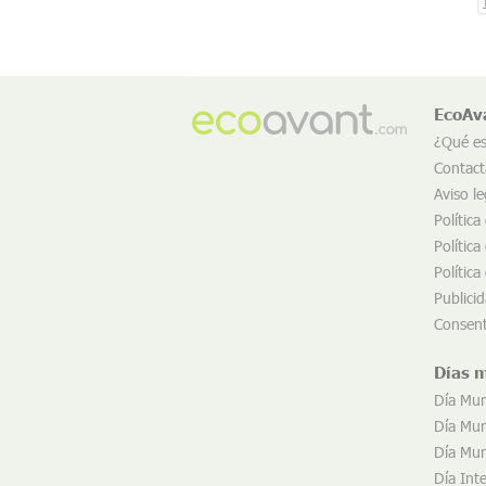
EcoAv
¿Qué e
Contact
Aviso le
Política
Política
Política
Publici
Consent
Días 
Día Mun
Día Mund
Día Mund
Día Int