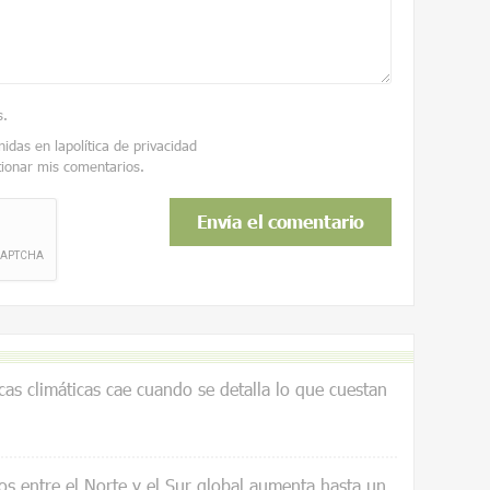
s
.
nidas en la
política de privacidad
tionar mis comentarios.
icas climáticas cae cuando se detalla lo que cuestan
os entre el Norte y el Sur global aumenta hasta un