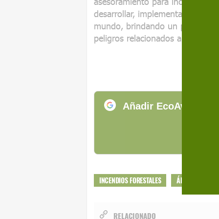
asesoramiento para incendios d
desarrollar, implementar y armon
mundo, brindando un panorama m
peligros relacionados a escala m
Añadir EcoAvant.com
de
INCENDIOS FORESTALES
ÁRTICO
CA
RELACIONADO