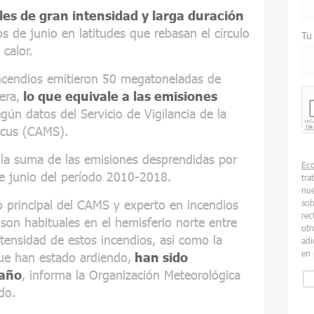
les de gran intensidad y larga duración
s de junio en latitudes que rebasan el círculo
Tu
 calor.
incendios emitieron 50 megatoneladas de
era,
lo que equivale a las emisiones
egún datos del Servicio de Vigilancia de la
icus (CAMS).
a la suma de las emisiones desprendidas por
Ec
de junio del período 2010-2018.
tra
nue
o principal del CAMS y experto en incendios
sob
rec
 son habituales en el hemisferio norte entre
otr
ntensidad de estos incendios, así como la
adi
en 
ue han estado ardiendo,
han sido
 año
, informa la Organización Meteorológica
do.