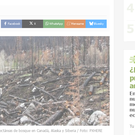
Facebook
X
WhatsApp
Meneame
Bluesky
¿
p
a
En
nu
me
nu
ec
Tu
hectáreas de bosque en Canadá, Alaska y Siberia / Foto: PXHERE