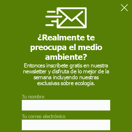
Home
Actualidad
La ley "pronuclear" del PP "deja la política energética en manos
de las eléctricas"
¿Realmente te
preocupa el medio
ACTUALIDAD
ambiente?
La ley "pronuclear" del
Entonces inscríbete gratis en nuestra
newsletter y disfruta de lo mejor de la
PP "deja la política
semana incluyendo nuestras
energética en manos
exclusivas sobre ecología.
de las eléctricas"
Tu nombre
Ecologistas en Acción, Greenpeace y el
Movimiento Ibérico Antinuclear, critican que la
Tu correo electrónico
propuesta"pronuclear" del PP pretenda dar
continuidad a las centrales y no les ponga fecha