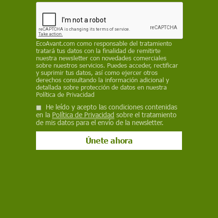
de cierre: "Hasta que los operadores lo estimen
conveniente o el Consejo de Seguridad Nuclear
(CSN) lo exija"
EcoAvant.com
como responsable del tratamiento
EP
tratará tus datos con la finalidad de remitirte
nuestra newsletter con novedades comerciales
sobre nuestros servicios. Puedes acceder, rectificar
20 de junio de 2025
y suprimir tus datos, así como ejercer otros
derechos consultando la información adicional y
Facebook
X
WhatsApp
Meneame
Seguir en
detallada sobre protección de datos en nuestra
Política de Privacidad
Bluesky
He leído y acepto las condiciones contenidas
en la
Política de Privacidad
sobre el tratamiento
de mis datos para el envío de la newsletter.
Varios empleados trabajan en sala de control de la central nuclear de